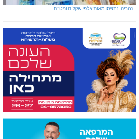
נהריה: נתפסו מאות אלפי שקלים ומט"ח