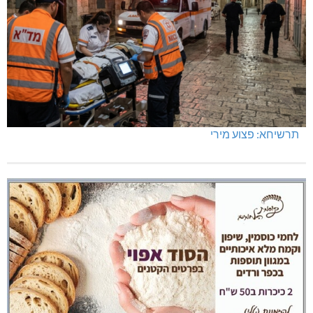
תרשיחא: פצוע מירי