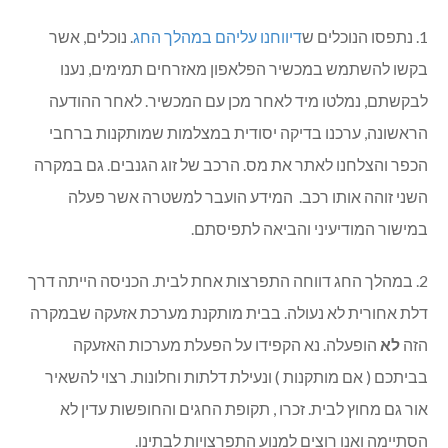
1. נתפסו הנוכלים ש
דיווחנו עליהם במהלך החג
. נוכלים, אשר
בקשו להשתמש במכשיר הפלאפון מאזרחים תמימים, נענו
לבקשתם, נמלטו מיד לאחר מכן עם המכשיר. לאחר ההודעה
הראשונה, ערכנו בדיקה יסודית במצלמות שמותקנות ברחבי
הכפר והצלחנו לאתר את מס. הרכב של זוג הגנבים. גם במקרה
השני זוהה אותו רכב. המידע הועבר למשטרה אשר פעלה
במישור המודיעיני והביאה לתפיסתם.
2. במהלך החג דווחה התפרצות אחת לבית. הכניסה הייתה דרך
דלת אחורית לא נעולה. בבית מותקנת מערכת אזעקה שבמקרה
הזה
לא
הופעלה. נא הקפידו על הפעלת מערכות האזעקה
בביתכם ( אם מותקנות ) ונעילת דלתות וחלונות. רצוי להשאיר
אור גם מחוץ לבית. זכרו , תקופת החגים והחופשות עדין לא
הסתיימה ואנו רוצים למנוע התפרצויות לבתינו.