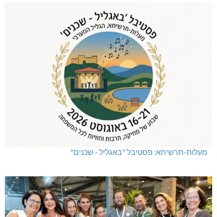
מעלות-תרשיחא: פסטיבל "באגליל - שכנים"