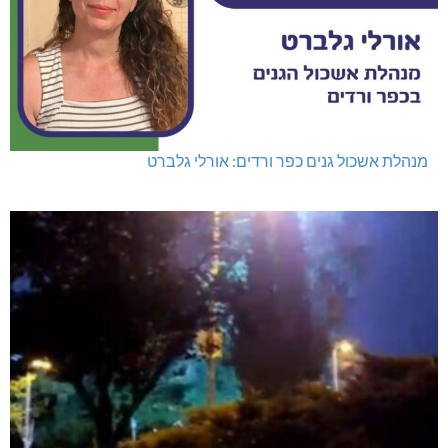
מנהלת אשכול גנים כפר ורדים: אורלי גלברט