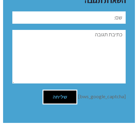
השארת תגובה
שם:
תגובה
[bws_google_captcha]