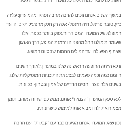
חשוב לנו להגיד כמה מילים על מועדון הזהב בכפר ונציגיו:
במשך השנים אנחנו זוכים להרבה אהבה ופרגון מהמועדון: עליזה
כ"ץ, טובה פריאל, חיה רוזנטל- אלה רק חלק מהפעילות/ים והוועד
המופלא של המועדון המסודר והעסוק ביותר בכפר, ואלו
שעומדות מולנו החל מהפנייה והזמנת המופע, דרך הארגון
ושיתוף הפעולה, ועד המילים החמות שבסיום המופע.
זו לא הייתה ההופעה הראשונה שלנו במועדון. לאורך השנים
הוזמנו כמה וכמה פעמים לבצע את התוכניות המוסיקליות שלנו.
בשנים אלה נוצרו יחסים הדדיים של אמון ובטחון- בכוונות.
ללא ספק המועדון "הצמיח" אותנו, ממש כפי שהורה אוהב ותומך
מצמיח את ילדו ומביא אותו למימוש כישרונותיו.
נכון שאל המועדון אנחנו מגיעים כבר עם "קבלות" ועם הרבה