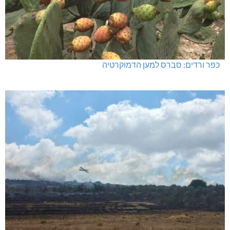
כפר ורדים: סברס למען הדמוקרטיה