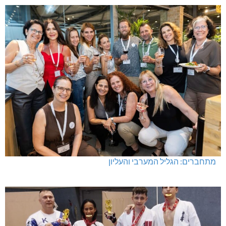
מעלות-תרשיחא: פסטיבל "באגליל - שכנים"
מתחברים: הגליל המערבי והעליון