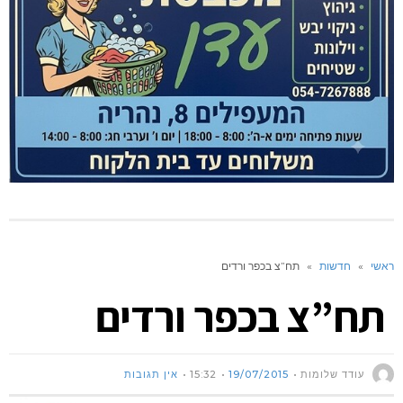
ראשי
»
חדשות
»
תח”צ בכפר ורדים
תח”צ בכפר ורדים
עודד שלומות
19/07/2015
15:32
אין תגובות