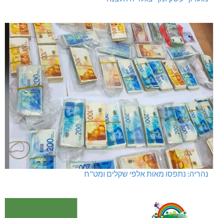
מועדון "פסק זמן" בגלריה הלבנה
נהריה: נתפסו מאות אלפי שקלים ומט"ח