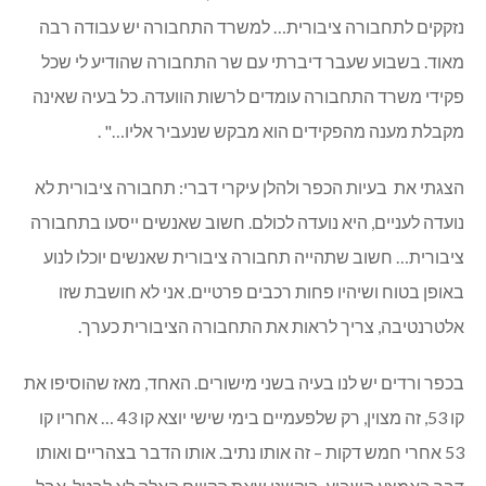
נזקקים לתחבורה ציבורית… למשרד התחבורה יש עבודה רבה
מאוד. בשבוע שעבר דיברתי עם שר התחבורה שהודיע לי שכל
פקידי משרד התחבורה עומדים לרשות הוועדה. כל בעיה שאינה
מקבלת מענה מהפקידים הוא מבקש שנעביר אליו…" .
הצגתי את בעיות הכפר ולהלן עיקרי דברי: תחבורה ציבורית לא
נועדה לעניים, היא נועדה לכולם. חשוב שאנשים ייסעו בתחבורה
ציבורית… חשוב שתהייה תחבורה ציבורית שאנשים יוכלו לנוע
באופן בטוח ושיהיו פחות רכבים פרטיים. אני לא חושבת שזו
אלטרנטיבה, צריך לראות את התחבורה הציבורית כערך.
בכפר ורדים יש לנו בעיה בשני מישורים. האחד, מאז שהוסיפו את
קו 53, זה מצוין, רק שלפעמיים בימי שישי יוצא קו 43 … אחריו קו
53 אחרי חמש דקות – זה אותו נתיב. אותו הדבר בצהריים ואותו