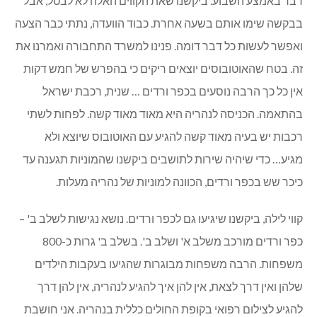
דבר באמצע השבוע. ביקשנו שאת הקווים האלה לא לבטל, אבל
בבקשה שימו אותם בשעה אחרת. כבוד הוועדה, נתתי כבר הצעה
ואפשר לעשות כל דבר דומה. פנינו למשרד התחבורה ואמרנו את
זה. בטח שהאוטובוסים יוצאים ריקים כי בהפרש של חמש דקות
אין כל כך הרבה נוסעים בכפר ורדים … שנית, רכבת ישראל
בהתאמה. הכניסה לנהריה היא מאוד מאוד קשה. לפחות לשתי
רכבות יש בעיה מאוד קשה להגיע עם האוטובוס שיוצא ולא
מגיע… כדי שיהיה שירות לתושבים ביקשנו שהמוניות תגענה עד
כיכר שש בכפר ורדים, הכוונה למוניות של נהריה מעלות.
קווי לילה, ביקשנו שיגיעו גם לכפר ורדים. נושא נגישות לשלב ב' –
כפר ורדים מורכב משלב א' ושלב ב'. בשלב ב' גרות כ-800
משפחות. הרבה משפחות מבוגרות שהגיעו בעקבות הילדים
שלהן ואין דרך לצאת, אין להן איך להגיע לנהריה, אין להן דרך
להגיע לצילום רפואי בקופת החולים כללית בנהריה. אני חושבת