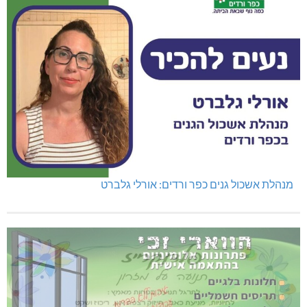
מנהלת אשכול גנים כפר ורדים: אורלי גלברט