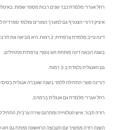
רחל אגררי מלמדת כבר שנים רבות מספר שפות: באיטלקית ובס
איציק דרורי הצטרף גם למערך המורים ומלמד ספרדית ל
דינה טייב מלמדת צרפתית: 2 רמות. היא מביאה את תרבות צרפת למועדון. השיחות –בצרפתית והשיעורים מלווים בשאנסונים צרפתיים.
בשנה הבאה דינה פותחת חוג נוסף: צרפתית מתחילים.
גם האנגלית נלמדת ב-3 רמות.
דורינה סוצ'י התחילה ללמד בשנה שעברה אנגלית בסיסית.
רחל אגררי מלמדת גם אנגלית ברמה 3.
רוז'ה תבור, איש הטלוויזיה ומתרגם שירה ערבית, התחיל ל
השנה רוז'ה ממשיך עם הקבוצה הראשונה ופותח גם חוג 