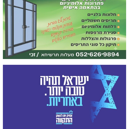
תרשיחא: פצוע מירי