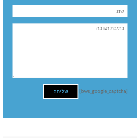
שם:
תגובה
[bws_google_captcha]