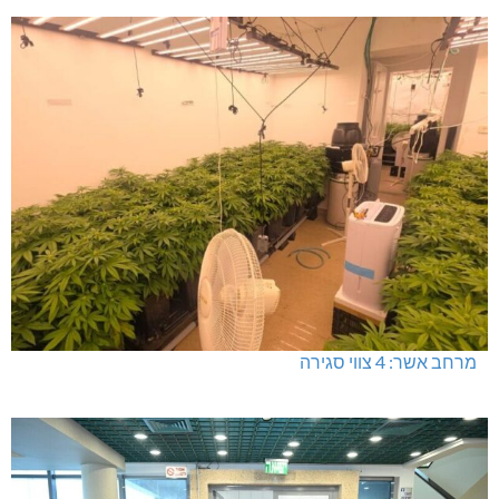
מעלות: פוענחו השלכות רימוני רסס