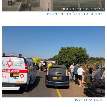
ינוח: מבנה רב תכליתי ב-120 מלש"ח
תאונה על כביש 89