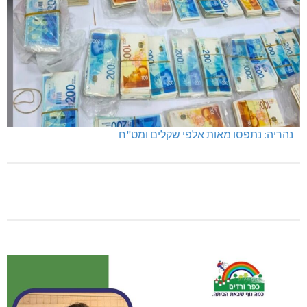
נהריה: נתפסו מאות אלפי שקלים ומט"ח