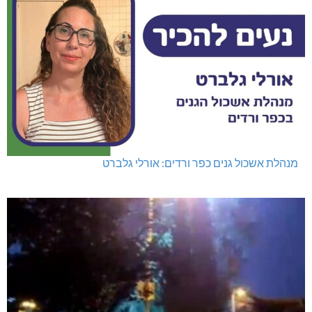
מנהלת אשכול גנים כפר ורדים: אורלי גלברט