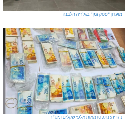
מועדון "פסק זמן" בגלריה הלבנה
נהריה: נתפסו מאות אלפי שקלים ומט"ח