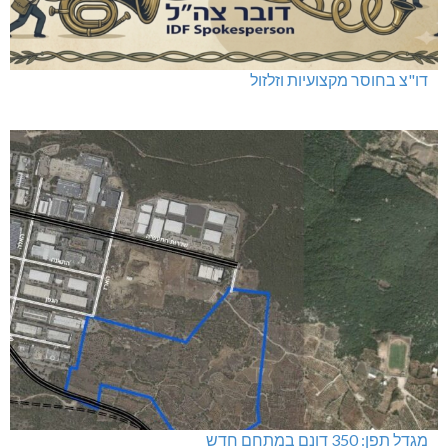
דו"צ בחוסר מקצועיות וזלזול
מגדל תפן: 350 דונם במתחם חדש