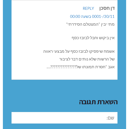
דן חסכן
REPLY
30/11/-0001 בשעה 00:00
מתי יבין “המצטלם הסידרתי”
אין ביקוש וחבל לבזבז כסף
אשמח שיפסיקו לבזבז כסף על מבצעי ראווה
של הרשות שלא נותים דבר לציבור
אגב “חסרת תמונתו של???????????????….
השארת תגובה
שם: