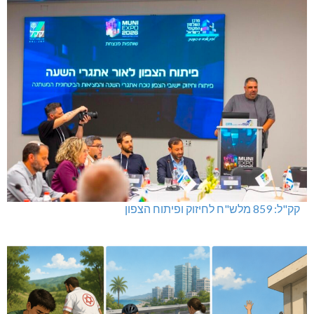
קק"ל: 859 מלש"ח לחיזוק ופיתוח הצפון