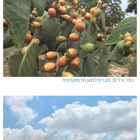
כפר ורדים: סברס למען הדמוקרטיה