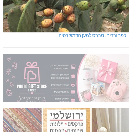
כפר ורדים: סברס למען הדמוקרטיה