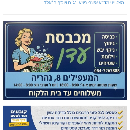
מצטייני מד"א אשר: ניויאן נג׳ם ויוסף ח׳אלד