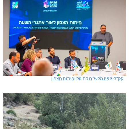
קק"ל: 859 מלש"ח לחיזוק ופיתוח הצפון