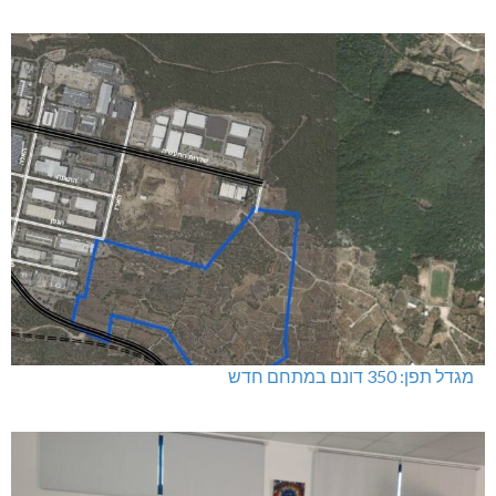
דו"צ בחוסר מקצועיות וזלזול
מגדל תפן: 350 דונם במתחם חדש