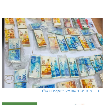
נהריה: נתפסו מאות אלפי שקלים ומט"ח