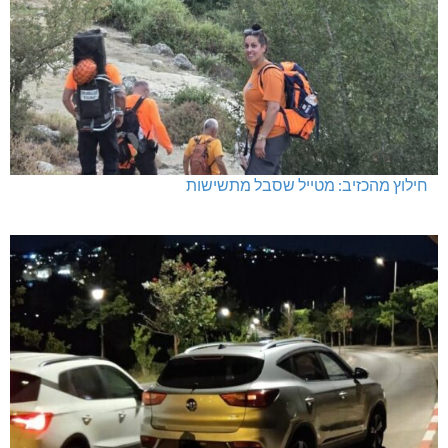
חילוץ מהכזיב: מטייל שסבל מתשישות