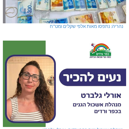
נהריה: נתפסו מאות אלפי שקלים ומט"ח