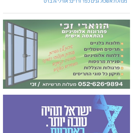
מנהלת אשכול גנים כפר ורדים: אורלי גלברט