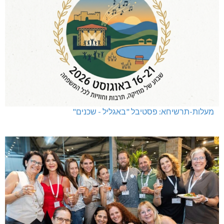
מעלות-תרשיחא: פסטיבל "באגליל - שכנים"