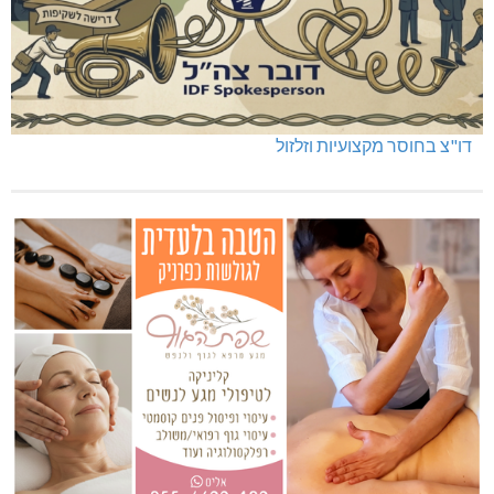
דו"צ בחוסר מקצועיות וזלזול