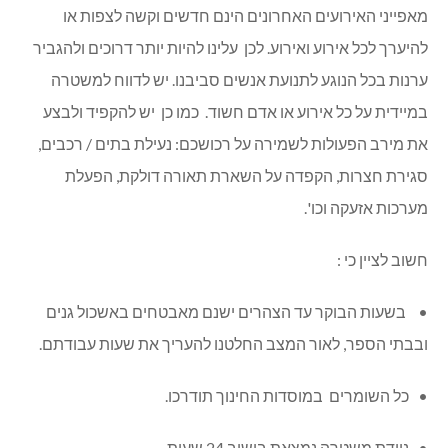
מאפייני האירועים האחרונים הינם חדשים וקשה לצפות או
להיערך לכל אירוע ואירוע. לכן עלינו להיות יותר דרוכים ולהגביר
ערנות בכל הנוגע לתנועת אנשים סביבנו. יש לדווח למשטרה
במיידית על כל אירוע או אדם חשוד. כמו כן יש להקפיד ולבצע
את מירב הפעולות לשמירה על רכושכם: נעילת בתים / רכבים,
סגירת חצרות, הקפדה על השארת תאורה דולקת, הפעלת
מערכות אזעקה וכו'.
חשוב לציין כי :
• בשעות הבוקר עד הצהרים ישנם מאבטחים באשכול גנים
ובבתי הספר, לאור המצב החלטנו להעריך את שעות עבודתם.
• כל השומרים במוסדות החינוך תודרכו.
• ניידת משטרה נמצאת בישוב 24 שעות.