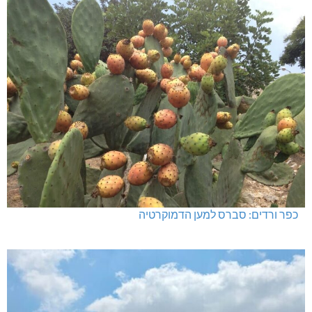
כפר ורדים: סברס למען הדמוקרטיה