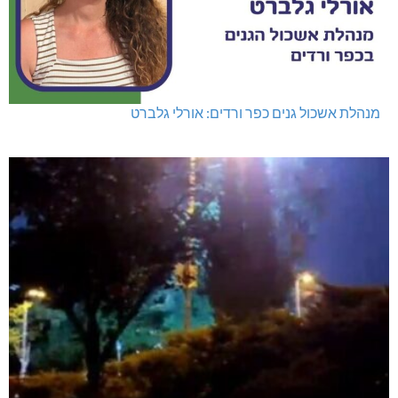
מנהלת אשכול גנים כפר ורדים: אורלי גלברט