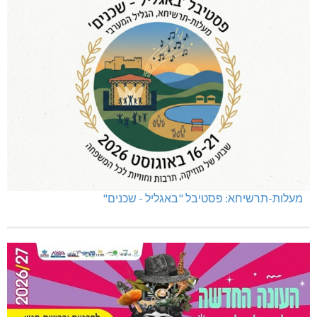
מעלות-תרשיחא: פסטיבל "באגליל - שכנים"