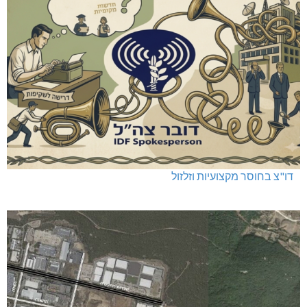
דו"צ בחוסר מקצועיות וזלזול