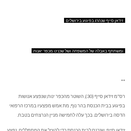
זידאן סייף שנהרג בפיגוע בירושלים
ומשתתף באבלה של המשפחה ושל שכנינו מכפר יאנוח.
**
רס"מ זידאן סייף (30), השוטר מהכפר ינוח,שנפצע אנושות
בפיגוע בבית הכנסת בהר נוף, מת אמש מפצעיו במרכז הרפואי
הדסה בירושלים. בכך עלה לחמישה מניין הנרצחים בטבח.
זידאן סייף, שנכנס לבית הכנסת כדי להציל את המתפללים, נפצע