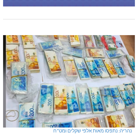
נהריה: נתפסו מאות אלפי שקלים ומט"ח