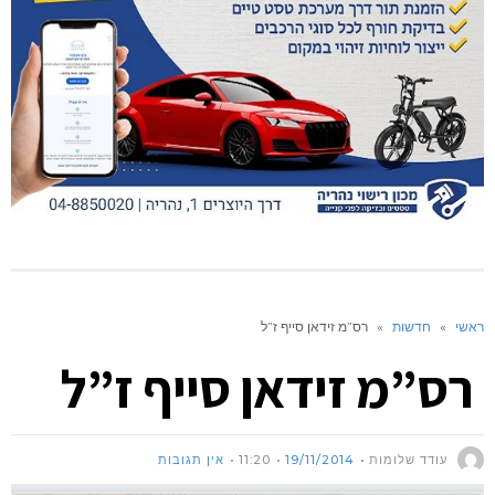
ראשי
»
חדשות
»
רס”מ זידאן סייף ז”ל
רס”מ זידאן סייף ז”ל
עודד שלומות
19/11/2014
11:20
אין תגובות