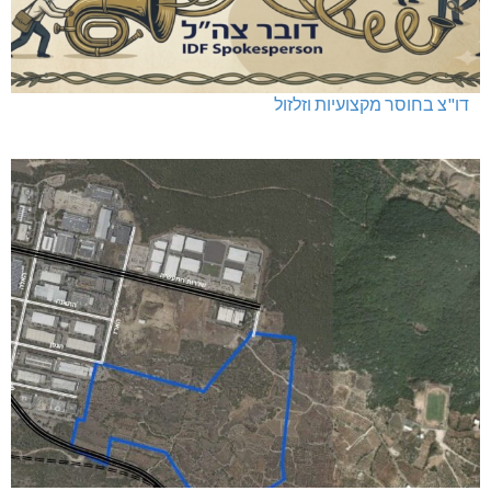
דו"צ בחוסר מקצועיות וזלזול