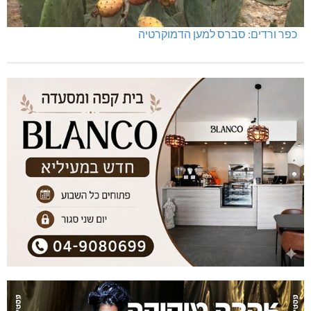
כפר ורדים: סברס למען הדמוקרטיה