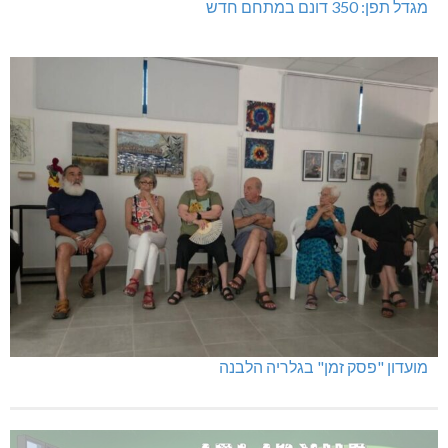
מגדל תפן: 350 דונם במתחם חדש
מועדון "פסק זמן" בגלריה הלבנה