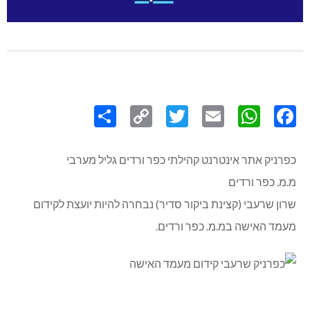
Share
Copy
Twitter
WhatsApp
Email
Facebook
Link
כפרניק אתר אינטרנט קהילתי כפר ורדים גליל מערבי
מ.מ. כפר ורדים
שרון שרעבי (קצינת ביקור סדיר) נבחרה להיות יועצת לקידום
מעמד האישה במ.מ. כפר ורדים.