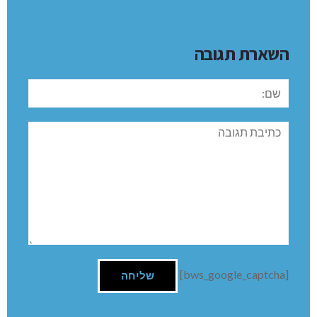
השארת תגובה
שם:
תגובה
[bws_google_captcha]