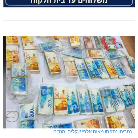
נהריה: נתפסו מאות אלפי שקלים ומט"ח