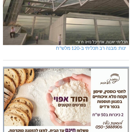
ינוח: מבנה רב תכליתי ב-120 מלש"ח