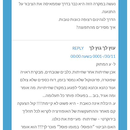
נעשה במקרה הזה היא כבר בדרך שממאיסה את הציבור על
התנועה.
הדרך לגהינום רצופה כוונות טובות.
איך מסירים מהתפוצה?
עוץ לך גוץ לך
REPLY
30/11/-0001 בשעה 00:00
ל- ע המתוק
אכן שחיתות אחר שחיתות, כלבים שנובחים, מבקרת ראויה
שפוטרה, פרוטוקול שלא נמסר בזמן, דוח כספים שלא צולם
ועוד כהנא וכהנא (מבלי לפגוע במקור) שחיתויות. מה אומר
ומה אגיד, בוב … בפעולה פותר כל תעלומה…
ע. היבלת אינה כואבת – היא פשוט לא קיימת!!!! קול הצעקה
קם מאחר וההתעקשות של האופוזיציה לקרוא לכל תהליך
בירוקרטי – שחיתות- מעייפת את כולנו.
האם הביטוי ״הפוסל- במומו פוסל״ מוכר לך??? הוא אומר