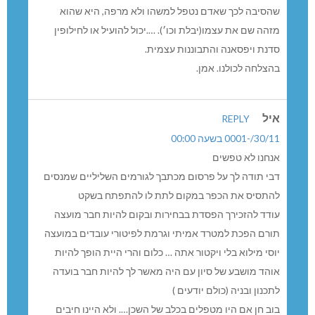
שהסיבה לכך שאדם נטפל למשהו ולא מרפה, היא שהוא
מזהה שם את עצמו(יבלת וכו׳). ….יכול להועיל או לחילופין
סדנת ויפסאנה והתבוננות עצמית.
בהצלחה לכולנו. אמן.
איל
REPLY
30/11/-0001 בשעה 00:00
אנחנו לא טפשים
דבי תודה לך על פרסום מכתבך לגורמים השליליים שמנסים
להתסיס את הכפר במקום לתת לו להתפתח בשקט
עודד להזכירך הפסדת בבחירות ובקום להיות חבר מועצה
תורם הפכת למטרד אמיתי וגרמת לפיטורי עובדים במועצה
יוסי מילוא בלי ויקטור אתה … כלום והרי היית הופך להיות
אוהד מושבע של סיון עם היה מאשר לך להיות חבר בועדה
לתכנון ובניה (כולם יודעים )
בוב חן אם היו מטפלים בכלב של השכן…. ולא היינו חיבים