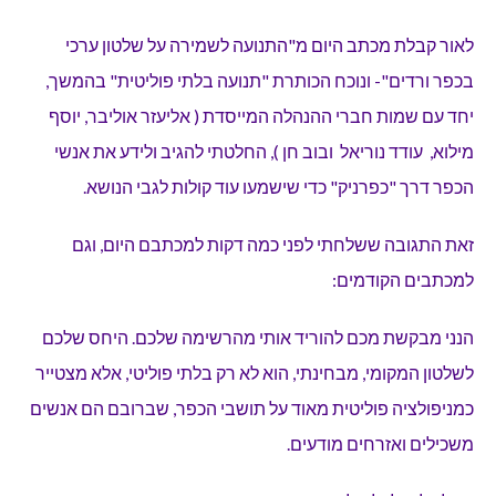
לאור קבלת מכתב היום מ"התנועה לשמירה על שלטון ערכי
בכפר ורדים"- ונוכח הכותרת "תנועה בלתי פוליטית" בהמשך,
יחד עם שמות חברי ההנהלה המייסדת ( אליעזר אוליבר, יוסף
מילוא, עודד נוריאל ובוב חן ), החלטתי להגיב ולידע את אנשי
הכפר דרך "כפרניק" כדי שישמעו עוד קולות לגבי הנושא.
זאת התגובה ששלחתי לפני כמה דקות למכתבם היום, וגם
למכתבים הקודמים:
הנני מבקשת מכם להוריד אותי מהרשימה שלכם. היחס שלכם
לשלטון המקומי, מבחינתי, הוא לא רק בלתי פוליטי, אלא מצטייר
כמניפולציה פוליטית מאוד על תושבי הכפר, שברובם הם אנשים
משכילים ואזרחים מודעים.