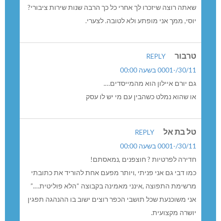
שאתה רוצה שיזכרו לך אחרי כל כך הרבה שנות שירות ציבורי?
יוסי, ממך אני מופתע ולא לטובה. לצערי.
טרבור
REPLY
30/11/-0001 בשעה 00:00
גם יורם איילון הוא מהמייסדים….
או שהוא נמלט כשהבין עם מי יש לו עסק
טל בת אל
REPLY
30/11/-0001 בשעה 00:00
חדירה לפרטיות ? חוצפנים ,נמאסתם!
כמו דבי גם אני פניתי ,ויותר מפעם אחת להוריד את כתובתי
מרשימת התפוצה ,אינני מאמינה בקבוצה “הלא פוליטית….”
אני משוכנעת שכל תושבי הכפר רוצים ישוב בו ההנהגה תפגין
יושרה מקצועית.