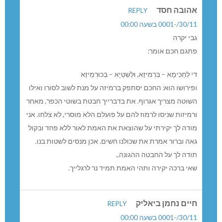
אהובה חסד
REPLY
30/11/-0001 בשעה 00:00
גבי יקרה
פתגם חכם אומר:
די לְחַכִּימָא – בִּרְמִיזָא, וּלְשַׁטְיָא – בְּכוּרְמֵיזָא
ופירושו הוא: החכם יסתפק ברמיזה על מנת לשוב לסורו ואילו
השוטה מצריך אגרוף. את בדברייך חבטת בשוטי הכפר, מאחר
ורמיזות שניסו לרמוז להם על פועלם הלא מוסרי, לא צלחו. אני
מודה לך יקירתי על שהוצאת את האמת לאור ללא פחד ובקול
גאה וברור אמרת את שכולנו חשים. אכן מנסים לשטות בנו.
תודה לך על החבטה ההגונה,.
שאי ברכה יקירה ותהי האמת תמיד נר לרגלייך.
חיים נחמן ביאליק
REPLY
30/11/-0001 בשעה 00:00