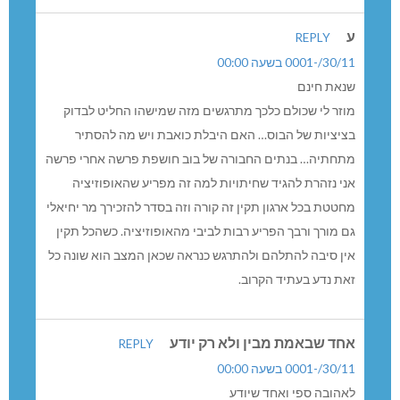
ע
REPLY
30/11/-0001 בשעה 00:00
שנאת חינם
מוזר לי שכולם כלכך מתרגשים מזה שמישהו החליט לבדוק
בציציות של הבוס… האם היבלת כואבת ויש מה להסתיר
מתחתיה… בנתים החבורה של בוב חושפת פרשה אחרי פרשה
אני נזהרת להגיד שחיתויות למה זה מפריע שהאופוזיציה
מחטטת בכל ארגון תקין זה קורה וזה בסדר להזכירך מר יחיאלי
גם מורך ורבך הפריע רבות לביבי מהאופוזיציה. כשהכל תקין
אין סיבה להתלהם ולהתרגש כנראה שכאן המצב הוא שונה כל
זאת נדע בעתיד הקרוב.
אחד שבאמת מבין ולא רק יודע
REPLY
30/11/-0001 בשעה 00:00
לאהובה ספי ואחד שיודע