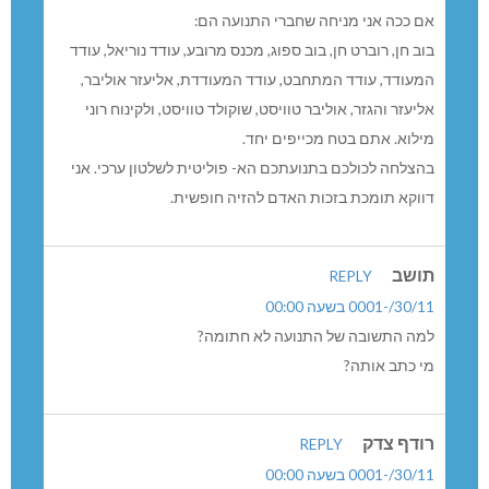
אם ככה אני מניחה שחברי התנועה הם:
בוב חן, רוברט חן, בוב ספוג, מכנס מרובע, עודד נוריאל, עודד
המעודד, עודד המתחבט, עודד המעודדת, אליעזר אוליבר,
אליעזר והגזר, אוליבר טוויסט, שוקולד טוויסט, ולקינוח רוני
מילוא. אתם בטח מכייפים יחד.
בהצלחה לכולכם בתנועתכם הא- פוליטית לשלטון ערכי. אני
דווקא תומכת בזכות האדם להזיה חופשית.
תושב
REPLY
30/11/-0001 בשעה 00:00
למה התשובה של התנועה לא חתומה?
מי כתב אותה?
רודף צדק
REPLY
30/11/-0001 בשעה 00:00