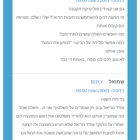
30/11/-0001 בשעה 00:00
גם אני קצתי בפוליטיקה הקטנה
מי הרשה להם להשתמש בכתובות הדוא”ל שלי / שלנו. מאיפה
הם קיבלו אותה.
מה האנשים האלה עושים למחייתם?
כמה אפשר סליחה על הביטוי “לטחון את המוח”
עזבו אותנו.
לא טוב לכם לכו מפה , באמת די כבר
שמואל
REPLY
30/11/-0001 בשעה 00:00
בדיחת השנה
עודד נוריאל ובוב חן שומרים על השלטון? שני ה… האלה שכל
מה שמעניין אותם הוא להוריד משלטונו את ראש המועצה הם
ישמרו על החוק? עודד נוריאל שלא הציע במועצה ולו הצעה
אחת לטובת התושבים? נראה שהבושה פשטה את הרגל גם