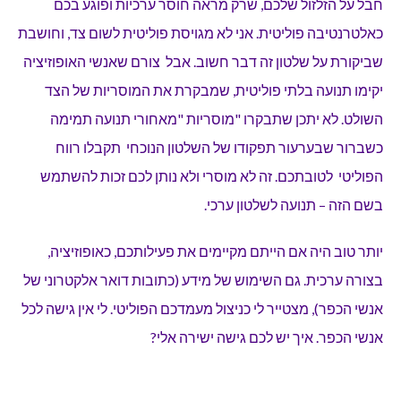
חבל על הזלזול שלכם, שרק מראה חוסר ערכיות ופוגע בכם
כאלטרנטיבה פוליטית. אני לא מגויסת פוליטית לשום צד, וחושבת
שביקורת על שלטון זה דבר חשוב. אבל צורם שאנשי האופוזיציה
יקימו תנועה בלתי פוליטית, שמבקרת את המוסריות של הצד
השולט. לא יתכן שתבקרו "מוסריות "מאחורי תנועה תמימה
כשברור שבערעור תפקודו של השלטון הנוכחי תקבלו רווח
הפוליטי לטובתכם. זה לא מוסרי ולא נותן לכם זכות להשתמש
בשם הזה – תנועה לשלטון ערכי.
יותר טוב היה אם הייתם מקיימים את פעילותכם, כאופוזיציה,
בצורה ערכית. גם השימוש של מידע (כתובות דואר אלקטרוני של
אנשי הכפר), מצטייר לי כניצול מעמדכם הפוליטי. לי אין גישה לכל
אנשי הכפר. איך יש לכם גישה ישירה אלי?