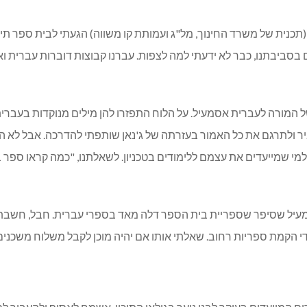
כנית של משרד החינוך, מל"ג ועמותת קו משווה) הגעתי לבית ספר תיכו
סביבתנו, כבר לא ידעתי למה לצפות. עברנו קבוצות דוברות עברית ו
ל המורה לעברית אסמעיל. על הלוח התפזרו להן מילים מנוקדות בעברי
יר ולתרגם את כל האמור בעזרתה של ג'נאן שותפתי להדרכה. אבל לא ה
י למי שמייעדים את עצמם ללימודים בטכניון. לשאלתנו, "כמה קראו ספ
עיל שסיפר שספריית בית הספר דלה מאד בספרי עברית. חבל, חשבתי בל
כדי הקמת ספריות רחוב. שאלתי אותו אם יהיה מוכן לקבל משלוח משכני