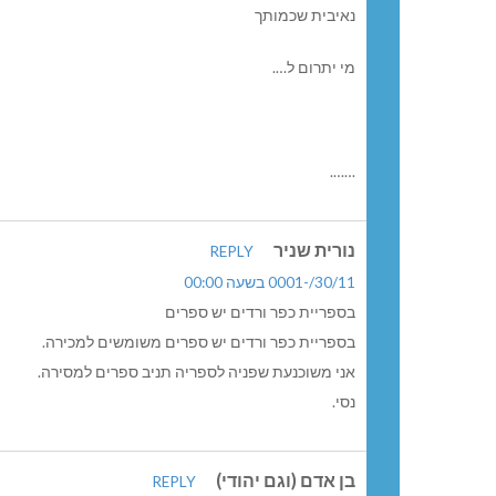
נאיבית שכמותך
מי יתרום ל….
…….
נורית שניר
REPLY
30/11/-0001 בשעה 00:00
בספריית כפר ורדים יש ספרים
בספריית כפר ורדים יש ספרים משומשים למכירה.
אני משוכנעת שפניה לספריה תניב ספרים למסירה.
נסי.
בן אדם (וגם יהודי)
REPLY