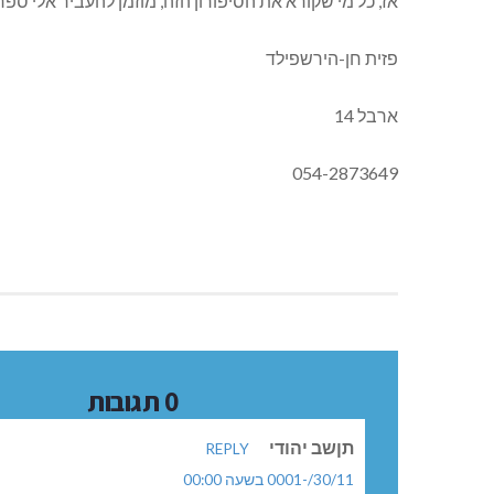
אז, כל מי שקורא את הסיפורון הזה, מוזמן להעביר אלי ספ
פזית חן-הירשפילד
ארבל 14
054-2873649
0 תגובות
תןשב יהודי
REPLY
30/11/-0001 בשעה 00:00