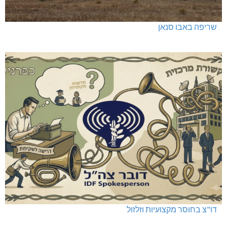
שריפה באבו סנאן
דו"צ בחוסר מקצועיות וזלזול