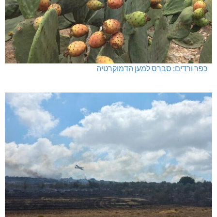
כפר ורדים: סברס למען הדמוקרטיה