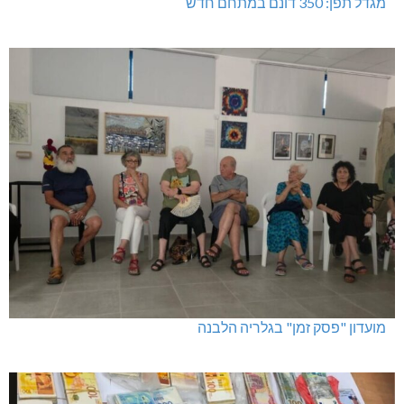
מגדל תפן: 350 דונם במתחם חדש
מועדון "פסק זמן" בגלריה הלבנה