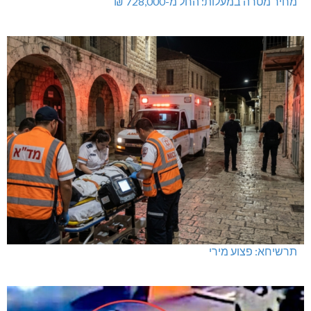
מחיר מטרה במעלות: החל מ-728,000 ₪
תרשיחא: פצוע מירי