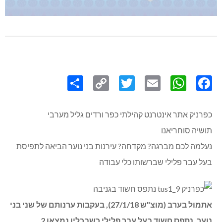
Share
Copy
Twitter
WhatsApp
Email
Facebook
Link
כפרניק אתר אינטרנט קהילתי כפר ורדים גליל מערבי
תושיה סוחריאנו
נעלמה לכם מברגה? מקדחה? עירנות בני נוער הביאה לתפיסת
בעל עבר פלילי שברשותו כלי עבודה
אתמול בערב (מוצ"ש 27/1/18), בעקבות ערנותם של שני בני
נוער, נתפס חשוד בעל עבר פלילי כשבכליו נמצאו 2