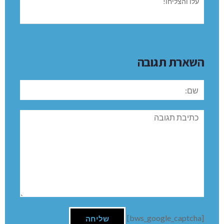
עלו והצליחו!
השארת תגובה
שם:
תגובה
[bws_google_captcha]