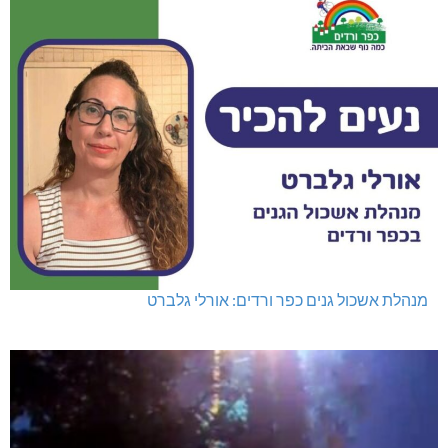
מנהלת אשכול גנים כפר ורדים: אורלי גלברט