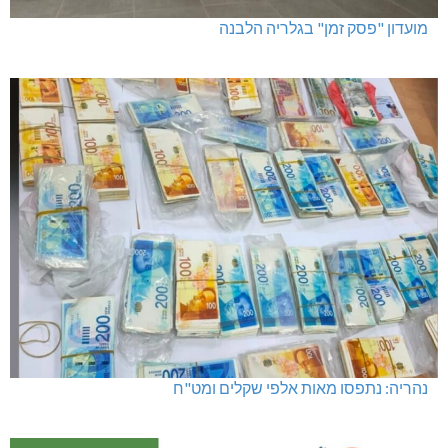
מועדון "פסק זמן" בגלריה הלבנה
נהריה: נתפסו מאות אלפי שקלים ומט"ח