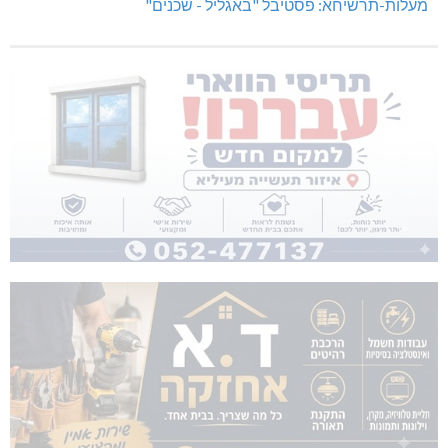
מעלות-תרשיחא: פסטיבל "באגליל - שכנים"