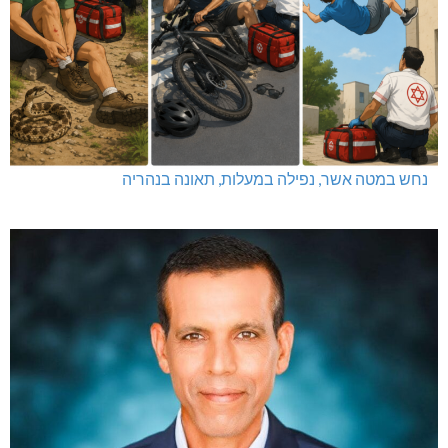
קק"ל: 859 מלש"ח לחיזוק ופיתוח הצפון
נחש במטה אשר, נפילה במעלות, תאונה בנהריה