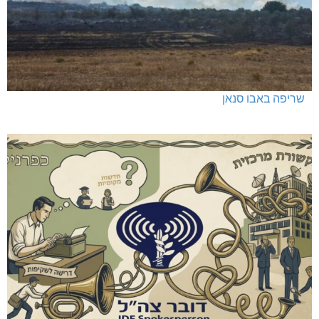
כפר ורדים: סברס למען הדמוקרטיה
שריפה באבו סנאן