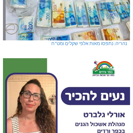
מועדון "פסק זמן" בגלריה הלבנה
נהריה: נתפסו מאות אלפי שקלים ומט"ח