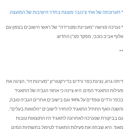
בתפן? יחיאלי: מערכת הבחירות תקפיא גם את פעילות ועדת
הגבולות לבחינת סוגיית המעמד המוניציפלי של תפן.
יחיאלי גם עדכן בנושאים הבאים:
* השלמת פיתוח מגרש המיני פיצ' ב"אמירים" ושדרוג גן
השעשועים ליד כיכר 9 / מארג עם רצפת דשא סינטטי וקירוי.
* תערוכתה של אתי צ'כובר מוצגת בחדר הישיבות של המועצה.
* נערכה פגישה "מעניינת ומטרידה" של ראשי הישובים בצפון עם
אלוף אביב כוכבי, מפקד פצ"ן החדש.
**