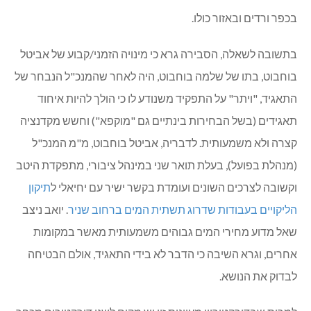
דיתה גרא, נציגת כפר ורדים בדירקטוריון "מעיינות זיו", הציגה את
פעילות התאגיד המים. היא ציינה כי אחוזי הגביה של התאגיד
בכפר ורדים עומדים על 94% וגם בישובים אחרים הגביה טובה,
והשנה האף התחיל התאגיד להחזיר לישובים "הלוואות בעלים".
גם בביקורת שנערכה לאחרונה לתאגיד היו התוצאות טובות
מאוד. היא שבחה את פעילות התאגיד לטיפול בתשתיות המים
בכפר ורדים ובאזור כולו.
בתשובה לשאלה, הסבירה גרא כי מינויה הזמני/קבוע של אביטל
בוחבוט, בתו של שלמה בוחבוט, היה לאחר שהמנכ"ל הנבחר של
התאגיד, "ויתר" על התפקיד משנודע לו כי הולך להיות איחוד
תאגידים (בשל הבחירות בינתיים גם "מוקפא") וחשש מקדנציה
קצרה ולא משמעותית. לדבריה, אביטל בוחבוט, מ"מ המנכ"ל