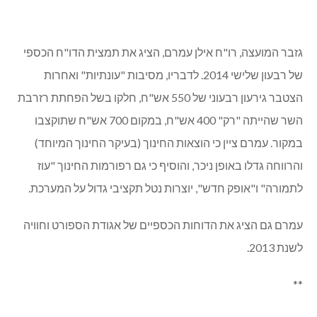
אושר תב"ר לרכישת רכב ביטחון חדש בעלות של 190 אש"ח.
משרד הביטחון יתקצב ב-120 אש"ח והשאר ממכירת הרכב
הישן/ תקציב רגיל / קרן שמירה.
**
גזבר המועצה, רו"ח אילן עמרם, הציג את תמצית הדו"ח הכספי
של רבעון שלישי 2014. לדבריו, מסיבות "עונתיות" ואחרות
הצטבר גירעון רבעוני של 550 אש"ח, חלקו בשל הפחתת רזרבת
השר שהייתה "רק" 400 אש"ח, במקום 700 אש"ח שתוקצבו
במקור. עמרם ציין כי הוצאות החינוך (בעיקר החינוך המיוחד)