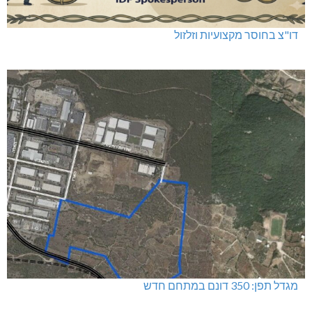
דו"צ בחוסר מקצועיות וזלזול