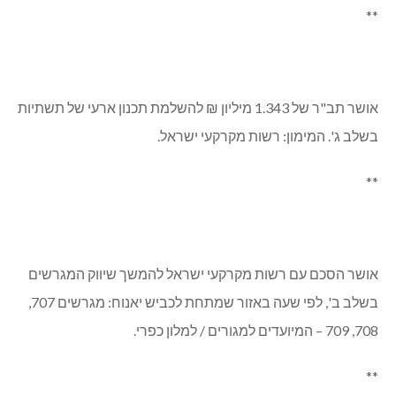
המועצה אשרה את חברותה של מיכל תירושי בוועדה לבחינת
מועמדים למשרד מהנדס המועצה (כבר דיווחנו בעבר כי יובל
אבנד מסיים את תפקידו). תירושי הייתה מעורבת בהקמת בית
ספר תפן.
**
אושר תב"ר של 1.343 מיליון ₪ להשלמת תכנון ארעי של תשתיות
בשלב ג'. המימון: רשות מקרקעי ישראל.
**