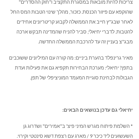
תאגיד המים מעיינות זיו, הובא בפני חברי המליאה תקציר
הדו"ח הכספי של רבעון שלישי 2014 ודוחות כספיים של
אגודת הספורט וחוויה משנת 2013.
בפתח הישיבה אמר סיון יחיאלי, ראש המועצה, כי הקדמת
הבחירות "תבלום" לפי שעה את ביטול הטבות המס, משום שהיו
צריכות להיות מובאות במסגרת התקציב ו"חוק ההסדרים"
שהוקפא עם פיזור הכנסת. כזכור, מהלך שינוי הטבות המס החל
לאחר שבג"ץ חייב את הממשלה לקבוע קריטריונים אחידים
להטבות. לדברי יחיאלי, סביר להניח שהמדינה תבקש ארכה
מבג"צ בעניין זה עד להרכבת הממשלה החדשה.
מאיר גרינפלד בהערת ביניים: מה קורה עם המיליונים ששוכבים