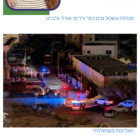
מנהלת אשכול גנים כפר ורדים: אורלי גלברט