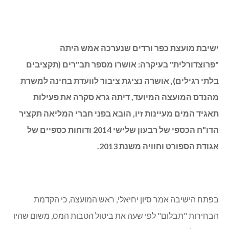
דיתה גרא: אביטל בוחבוט מתפקדת היטב כמנהלת מעיינות
זיו.
אושרו תב"רים לתכנון שלב ג', רכב ביטחון ומעגל תנועה
ברחוב חרצית.
ישיבת מועצת כפר ורדים שנערכה אמש היתה
"פרוצדורלית" בעיקרה: אושרו מספר תב"רים (תקציבים
בלתי רגילים), אושרה נציגת ציבור לוועדת בחינה למשרת
מהנדס המועצה המיועד, דיתה גרא סקרה את פעילות