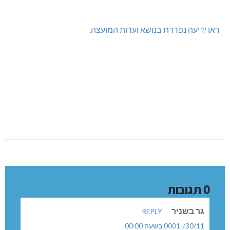
והרווחה גדלו באופן ניכר, והוסיף כי גם רפורמות החינוך "עוז
לתמורה" ו"אופק חדש", יוצרות נטל תקציבי גדול על המערכת.
עמרם גם הציג את הדוחות הכספיים של אגודת הספורט וחוויה
לשנת 2013.
**
ראו ידיעה נפרדת בנושא ועדות המועצה.