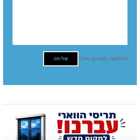
השארת תגובה
שם:
תגובה
[bws_google_captcha]