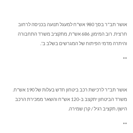
אושר הסכם עם רשות מקרקעי ישראל להמשך שיווק המגרשים
בשלב ב', לפי שעה באזור שמתחת לכביש יאנוח: מגרשים 707,
708, 709 – המיועדים למגורים / למלון כפרי.
**
אושר תב"ר בסך 980 אש"ח למעגל תנועה בכניסה לרחוב
חרצית. רוב המימון, 686 אש"ח, מתקציב משרד התחבורה
והיתרה מדמי הפיתוח של המגרשים בשלב ב'.
**