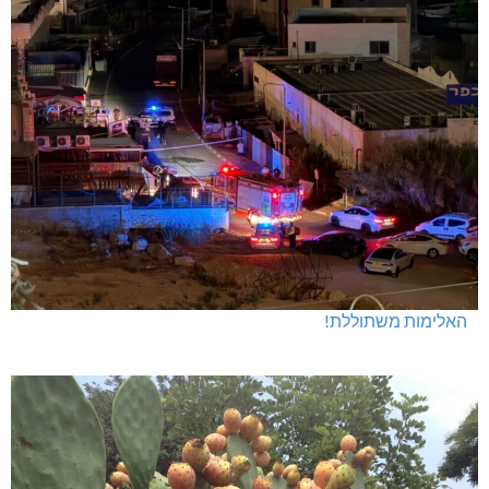
[bws_google_captcha]