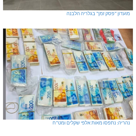
דו"צ בחוסר מקצועיות וזלזול