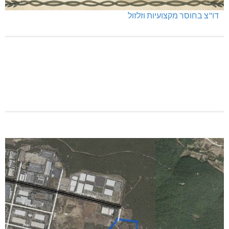
כפר ורדים: סברס למען הדמוקרטיה