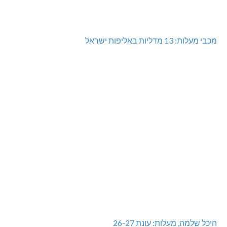
שריפת חורש ופסולת באזור אבן מנחם