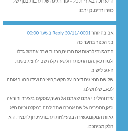
אחלה תמונה אבל זו אינה שיר הלוי…
אחלה תמונה אבל זו אינה שיר הלוי…
עליזה כ"ץ
30/11/-0001 בשעה 00:00
Reply
חגיגה לעיניים וחגיגה בלב.
בהזדמנות זאת אני רוצה לספר שזכיתי לחוויה אמנותית,
אינטלקטואלית ורגשית בתערוכה “חגיגה לעיניים” המוצגת
במארג ( פתוח עד יום שבת, 6.9 ). המגוון הרב של יצירות
האמנות הכוללות ציורים, הדפסים, פסלים וצילומים. צלילי
הכינור המרגשים שהדהדו באולם. וגולת הכותרת- הסיור
המקצועי שלו זכיתי ( מן ההפקר ) על ידי האמנית דיתא גרא
שהצליחה לרתק אותי מול כל תמונה ופתחה בפני צוהר
קטן אל עולם האומנות בכלל וטכניקת הציור בפרט. זו היתה
חגיגה לעיניים וחגיגה בלב.