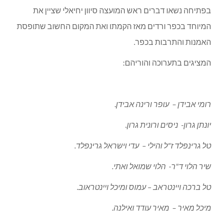
לו, מחוויות ילדתו בכפר ורדים. בתערוכה מגוון טכניקות: ציור,
מיצב, וידאו, אנימציה, עיצוב תעשייתי ועיצוב גרפי. העבודות
מצטיינות ברעננות ובעכשוויות, אמנם כל אחד יצר מנקודת מבטו
האישית אולם יחד, היצירות מתחברות למשהו כללי, להשתקפות
של חיינו כאן בכפר. בתוך התערוכה ניתן לזהות כמה נושאים
עיקריים:
פנים מול חוץ.
שמחה ועצב ואפילו כאב.
הבדידות מול "החברותא".
נושא "הבית" שזור ונוגע כמעט בכל העבודות.
נקודה מעניינת היא השתתפות של כמה זוגות אחים בתערוכה,
אפילו זוג תאומים משלישיה. גם בין האחים בולט השוני