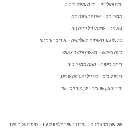
והייחודיות של היצירות. האינדיבידואליות של האמן, השפה
האישית והקול הפרטי שלו, שבו בחר להתבטא שונים גם בין
אחים שגדלו תחת אותה קורת גג.
בפתיחה נשאו דברים ראש המועצה סיוון יחיאלי שציין את
המיוחד בכפר ורדים מאז הקמתו ואת המקום החשוב שתופסת
האמנות והתרבות בכפר.
המציגים בתערוכה והוריהם:
רומי אבידן – עופר ורינה אבידן
.
יונתן גרון- ניסים ורונית גרון.
טל גרינפלד ז"ל והילי – עדי וישראל גרינפלד.
שיר הלוי ד"ר- הלוי שמואל ואתי.