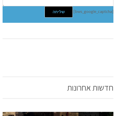
וכאן,הספריה על שם אמכם שתחילתה במקלט וכיום היא
גאוות המקום,עשירה בפעילויות תרבות,זיכרון לתמיד. היא
חלק מביתכם.
השארת תגובה
שם:
תגובה