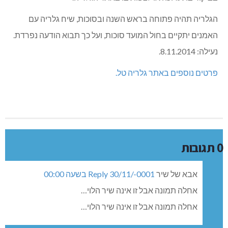
שלושה מהאמנים – עידו נוי, שיר הלוי וטל עוז – סיפרו על חוויית
היצירה וההשתתפות בתערוכה מיוחדת זו, והח"מ, אוצרת
התערוכה, על הרעיון והמשמעות התערוכה.
קטעי נגינה בוצעו ע"י שירי מאירסון, צ'לנית, בוגרת האקדמיה
למוסיקה בירושלים, שעברה לאחרונה לכפר ורדים מהמרכז;
ונועם גרינפלד, בן המשפחה, נגן טרומבון, תלמיד האקדמיה
למוסיקה באונ' ת"א.
לתערוכה היגיע קהל רב ומגוון, גם מתושבי הכפר ומשפחות
האמנים וגם ממקומות קרובים ורחוקים.
התערוכה מלווה קטלוג שבו מוצג דף לכל אמן, עם התמונה,
הסיפור, וכמה מילים על העבודה המוצגת.