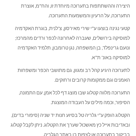
טל ברכה ויינטראב – עמוס ומיכל ויינטראוב.
מיכל מאיר – מאיר עודד ואילנה.
עידו והילי נוי – חיים ומיכל נוי ז"ל
.
תמיר ניב – איתמר וחנה ניב
.
גיא ניר – שולמי ז"ל וחנה ניר.
טל ולי עוז, תאומים משלישיה – איריס ויורם עוז
.
נועה צאושו – מאשה ומשה צאושו
.
רותם ריטוב – האם תמי ריטוב.
דורון שביט –
בני ז"ל
ומוניקה שביט.
עינב באון שן-צור – שן-צור יוסי ויוכי.