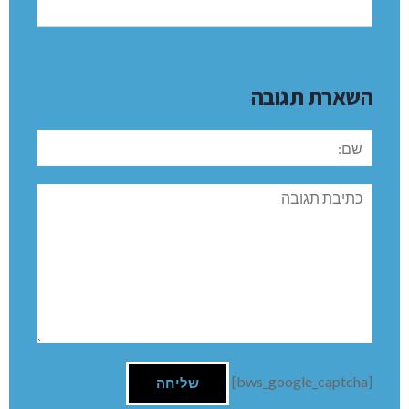
השארת תגובה
שם:
תגובה
[bws_google_captcha]