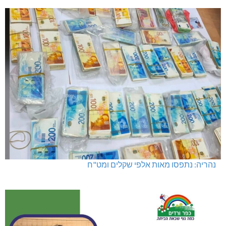
נהריה: נתפסו מאות אלפי שקלים ומט"ח