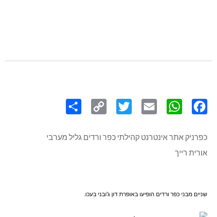
Share
Copy
Twitter
WhatsApp
Email
Facebook
Link
כפרניק אתר אינטרנט קהילתי כפר ורדים גליל מערבי
אורית רייך
שניים מבני כפר ורדים הופיעו באופרת דון ג'ובני בעכו.