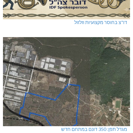
דו"צ בחוסר מקצועיות וזלזול
מגדל תפן: 350 דונם במתחם חדש