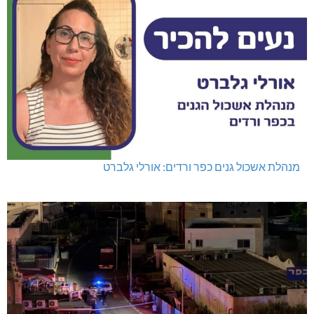
מנהלת אשכול גנים כפר ורדים: אורלי גלברט