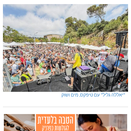
"יאללה גליל" עם טיפקס, מים ושוק