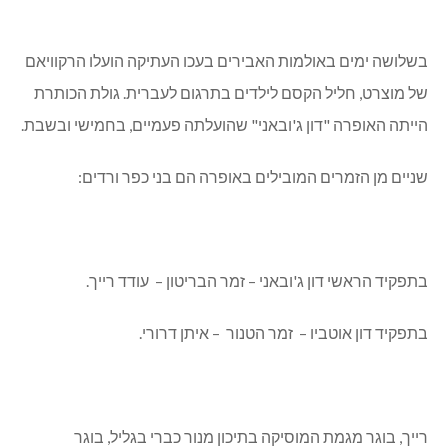
בשלושה ימים באולמות האבירים בעכו העתיקה הועלו הרקוויאם
של מוצרט, חליל הקסם לילדים בתרגום לעברית. גולת הכותרת
הייתה האופרה "דון ג'ובאני" שהועלתה פעמיים, בחמישי ובשבת.
שניים מן הזמרים המובילים באופרה הם בני כפר ורדים:
בתפקיד הראשי דון ג'ובאני – זמר הבריטון – עודד רייך.
בתפקיד דון אוטביו – זמר הטנור – איתן דרורי.
רייך, בוגר מגמת המוסיקה בתיכון מנור כברי בגליל, בוגר