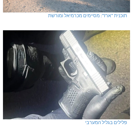
תוכנית "ארז": מסיימים מכרמיאל ומורשת
פלילים בגליל המערבי