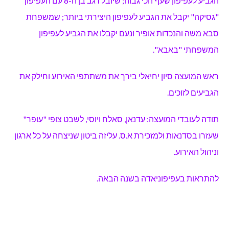
הגביע לעפיפון שעף הכי גבוה; שיובל רגב בן ה-8 עם העפיפון
"גסיקה" יקבל את הגביע לעפיפון היצירתי ביותר; שמשפחת
סבא משה והנכדות אופיר ונעם יקבלו את הגביע לעפיפון
המשפחתי "באבא".
ראש המועצה סיון יחיאלי בירך את משתתפי האירוע וחילק את
הגביעים לזוכים.
תודה לעובדי המועצה: עדנאן, סאלח ויוסי, לשבט צופי "עופר"
שעזרו בסדנאות ולמזכירת א.ס. עליזה ביטון שניצחה על כל ארגון
וניהול האירוע.
להתראות בעפיפוניאדה בשנה הבאה.