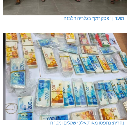
מועדון "פסק זמן" בגלריה הלבנה
נהריה: נתפסו מאות אלפי שקלים ומט"ח