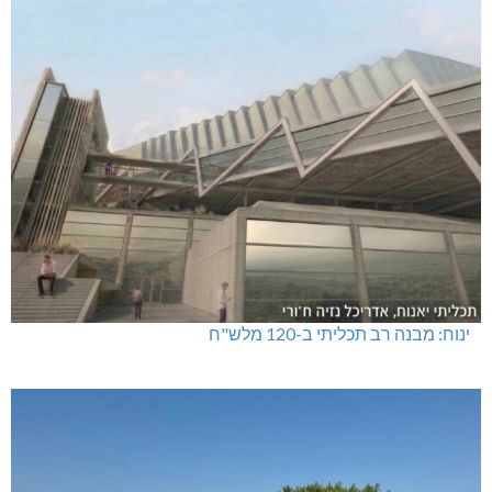
ינוח: מבנה רב תכליתי ב-120 מלש"ח