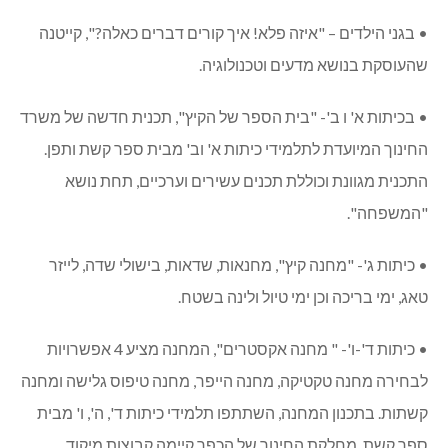
• בגני הילדים – "איזה פלא! איך קורים דברים כאלה?", קייטנה
שהעוסקת בנושא מדעים וטכנולוגיה.
• בכיתות א' ו ב'- "בית הספר של הקיץ", תכנית חדשה של משרד
החינוך המיועדת לתלמידי כיתות א' וב' מבית ספר קשת ותפן.
התכנית מגוונת וכוללת תכנים עשירים וערכיים, תחת נושא
"המשפחה".
• כיתות ג'- "מחנה קיץ", מחנאות, שדאות, בישולי שדה, לייזר
טאג, ימי בריכה וכן ימי טיול ולינה בשטח.
• כיתות ד'-ו'- " מחנה אקסטרים", המחנה מציע 4 אפשרויות
לבחירה מחנה טקטיקה, מחנה הייפר, מחנה טיפוס גלישה ומחנה
קשתות. בתכנון המחנה, השתתפו תלמידי כיתות ד', ה', ו' מבית
ספר קשת. מחלקת החינוך של הכפר קיימה קבוצות מיקוד