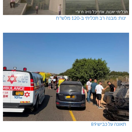
ינוח: מבנה רב תכליתי ב-120 מלש"ח
תאונה על כביש 89