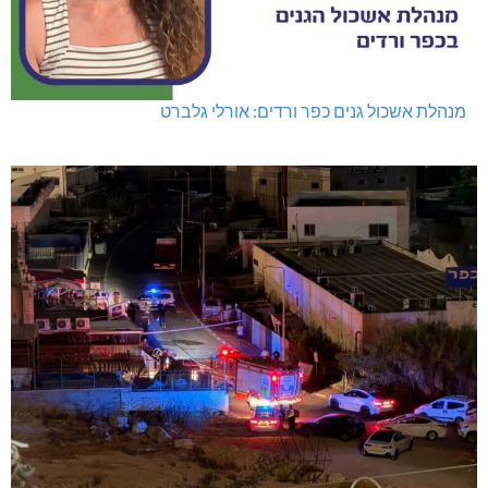
מנהלת אשכול גנים כפר ורדים: אורלי גלברט