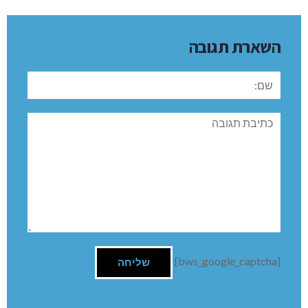
השארת תגובה
שם:
תגובה
[bws_google_captcha]