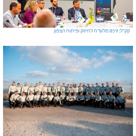
קק"ל: 859 מלש"ח לחיזוק ופיתוח הצפון