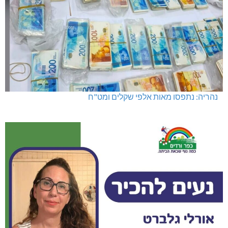
נהריה: נתפסו מאות אלפי שקלים ומט"ח