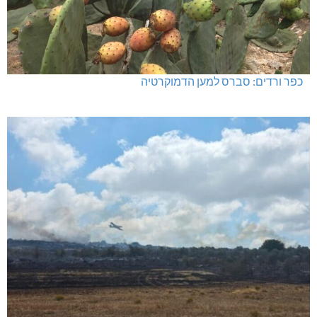
כפר ורדים: סברס למען הדמוקרטיה