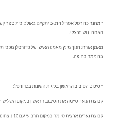
* מחנה כדורסל אפריל 2014: יתקיים באולם בית ספר קשת בתאריכים 6-13 באפריל והוא מיועד לכל הגילאים, במחנה ידריכו המאמן האמריקני
האחרון) ושי זרצקי.
מאמן אורח: חנוך מינץ מאמנו האישי של כדורסלן מכבי ת
ברוממה בחיפה.
* סיכום הסיבוב הראשון בליגות השונות בכדורסל:
קבוצת הנוער סיימה את הסיבוב הראשון במקום השלישי עם מאזן של 8 ניצחונות ו-3 הפסדים ומתמודדת על הזכות להעפיל לליגה לאומי
קבוצת נערים ארצית סיימה במקום הרביעי עם 10 ניצחונות ו-3 הפסדים, מאמן: יריב ורשיצקי.