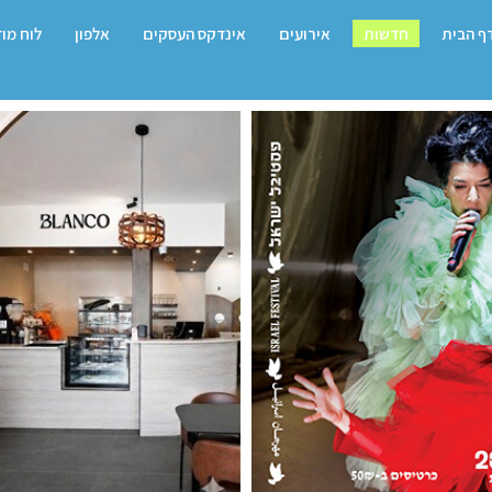
ף הבית
חדשות
אירועים
אינדקס העסקים
אלפון
לוח מו