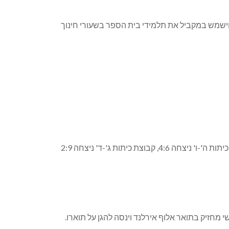
וישמש במקביל את תלמידי בית הספר בשעורי חינוך
* קבוצות הכדורגל שלנו התארחו במפגש ידידותי עם ילדי בית ספר לכדורגל בשלומי. הקבוצות שלנו ניצחו בכל המשחקים. קבוצת כיתות ה'-ו' ניצחה 4:6, קבוצת כיתות ג'-ד' ניצחה 2:9
שי מחזיק בתואר אלוף אירלנד וינסה להגן על תוארו.