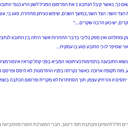
לשאול את הצד השני. הצד השני,במשך השנים, שימש כעיתון מתחרה, פגע בי
שקרים, יש כאן הרבה שקרים…."
אור שסיפר לו כי התובע פגע בו עסקית…
נתבע 1 כי ביצע את הפרסום נשוא התובענה בתמימות כעיתונאי המביא בפני קהל קוראיו אי
כי לנתבע 1 היה בליבו על התובע, מזה תקופה ארוכה. כאשר נקרתה בפניו ההזדמנות, לא 
 יחסים זו והרחיק עצמו, תוך הסתתרות לא מקרית ופרסום הכתבה בשמה
יים חדל להופיע) והכתבת תמי ריטוב. חברי המערכת הוסרו מהתביעה