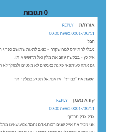
0 תגובות
אורח/ת
REPLY
30/11/-0001 בשעה 00:00
חבל
מבלי להתייחס למה שקרה – כואב לראות שתושב כפר גור
איל כץ – בבקשה עזוב את מלין ואל תרושש אותו.
גם אתה כעיתונאי פגעת באנשים לא מעטים ולמזלך לא תב
השגת את “כבודך”- אז אנא אל תפגע במלין יותר
קורא נאמן
REPLY
30/11/-0001 בשעה 00:00
צדק צדק תרדוף
אני מכיר את אייל שנים רבות,אדם נחמד,צנוע שאינו מתל