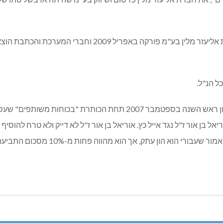
אוריאל בן-אור ז"ל נהרג בתאונת אופנוע ביוני 2008, חברת א
כל הנ"ל.
וכל זאת על שום שבסופה של כתבה יפה, שפורסמה בגיליון ראש השנה בספט
 בן אור ז"ל נגד אייל כץ. אוריאל בן אור ז"ל לא דייק ולא טרח להוסיף
ורי הוא הון עתק, אך הוא מהווה פחות מ-10% מסכום התביעה.