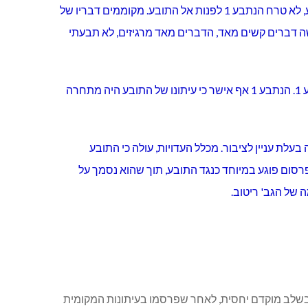
מעדותו של הנתבע 1 עולה כי היה יריב אישי של התובע. משום כך, כאשר קיבל הנתבע 1 את הפרסום המכיל לשון הרע כנגד התובע, לא טרח הנתבע 1 לפנות אל התובע. מקוממים דבריו של
, עשה דברים קשים מאד, הדברים מאד מרגיזים, לא תבעתי
דברים אלו נאמרו באולם בית המשפט תוך שהנתבע 1 צועק ומתלהט ואין ספק בליבי בדבר התחרות אשר היתה בין התובע לנתבע 1. הנתבע 1 אף אישר כי עיתונו של התובע היה מתחרה
נפורמציה בעלת עניין לציבור. מכלל העדויות, עולה כי התובע
היסס ופרסם פרסום פוגע במיוחד כנגד התובע, תוך שהוא נסמך על
 של הגב' ריטוב.
 בשלב מוקדם יחסית, לאחר שפרסמו בעיתונות המקומית