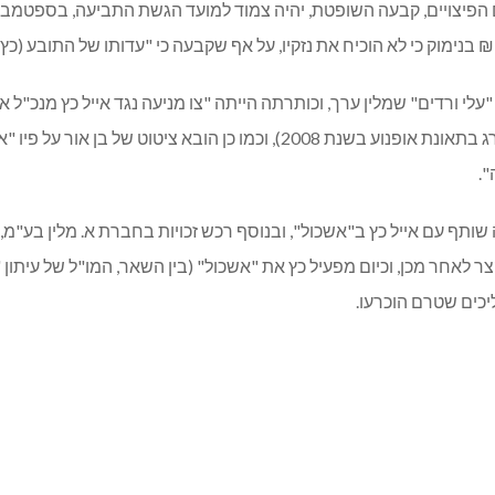
שוא התביעה, פורסמה בספטמבר 2007 בעיתון "עלי ורדים" שמלין ערך, וכותרתה הייתה "צו מניעה נ
המחוזי בחיפה הוציא צו זה לבקשת אוריאל בן אור ז"ל (נהרג בתאונת אופנוע ב
.
תף עם אייל כץ ב"אשכול", ובנוסף רכש זכויות בחברת א. מלין בע"מ, ש
צר לאחר מכן, וכיום מפעיל כץ את "אשכול" (בין השאר, המו"ל של עיתון "
הליכים שטרם הוכרעו.