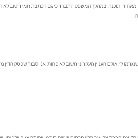
ם מאחורי תוכנה. במהלך המשפט התברר כי גם הכתבת תמי ריטוב לא הי
.
מו לי, אולם העניין העקרוני חשוב לא פחות. אני סבור שפסק הדין מדב
ורדים", את חברת אליעזר מלין פרסום ושיווק בע"מ שהיתה אז בשליטתו ש