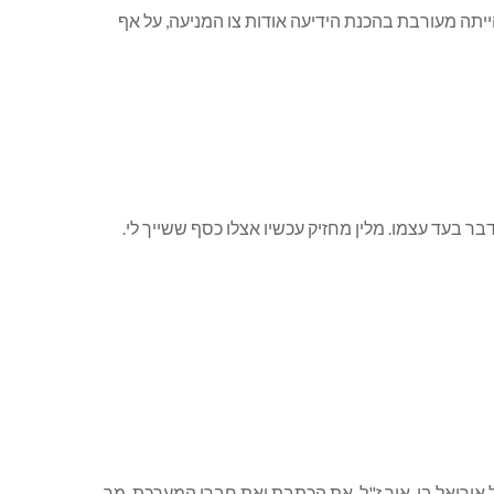
יתה מעורבת בהכנת הידיעה אודות צו המניעה, על אף
ר בעד עצמו. מלין מחזיק עכשיו אצלו כסף ששייך לי.
ל אוריאל בן-אור ז"ל, את הכתבת ואת חברי המערכת. מר