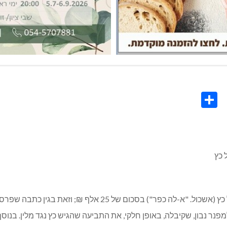
Share
Co
L
 כץ
העיתונאי אלי מלין ("קורא בכפר") יפצה את העיתונאי אייל כץ (אש