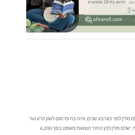
כול. "א-לה כפר") בסכום של 25 אלף ₪; וזאת בגין כתבה שפרסם מלין לפני כארבע שנים, והיה בה פרסום לשון הרע נגד
כץ. כך קבעה שופטת בית משפט השלום בקריות, מירב קלמפנר נבון, שקיבלה, באופן חלקי, את התביעה שהגיש כץ נגד מלין. בנוסף, ישלם מלין לכץ החזר הוצאות משפט בסך 6,200