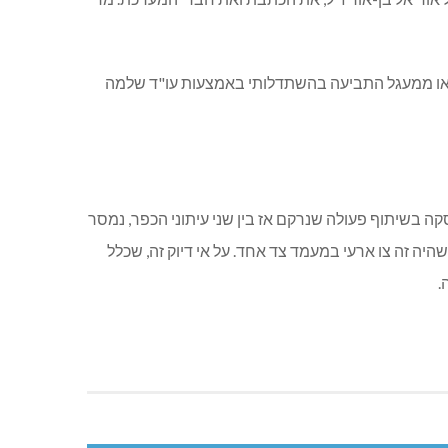
ליעזר מלין בע"מ פורקה באפריל 2009 וחברי המערכת והכתבת הוצאו ממעגל התביעה בהשתדלותי באמצעות עו"ד שלמה
מבר 2007 תחת הכותרת "בכוחות משותפים" שעסקה בשיתוף פעולה שנרקם אז בין שני עיתוני הכפר, נמסר
 שהיה זה צו ארעי במעמד צד אחד. על אי דיוק זה, שכלל