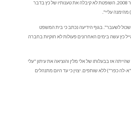
שקלים וכן שכר טרחת עורך דין בסך 11,600 שקלים. סכום הפיצויים, קבעה השופטת, יהיה צמוד למועד הגשת התביעה, בספטמבר 2008. השופטת לא קיבלה את טענותיו של כץ בדבר
גד אייל כץ מנכ"ל אשכול לשעבר". בגוף הידיעה נכתב כי בית המשפט
שנת 2008), וכמו כן הובא ציטוט של בן אור על פיו "אייל כץ עשה בימים האחרונים פעולות לא חוקיות בחברה
הייתה אז בבעלותו של אלי מלין והוציאה את עיתון "עלי
א-לה כפר") ללא שותפים. יצוין כי עד היום מתנהלים