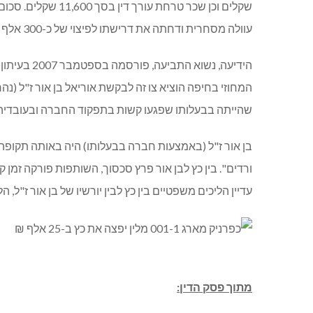
עוולה מסחרית ודחתה את דרישתו לפיצוי של כ-300 אלף ₪ בנימוק כי לא הוכיח את נזקיו, על אף שקבעה כי "עדותו של התובע (כץ) מהימנה עליי".
הידיעה, נ
שהייתה בבעלותו שפגעו קשות בתפקוד החברה ובעובדיה"
בן אור ז"ל (באמצעות חברה בבעלותו) היה באותה תקופה שו
ורדים". בין כץ לבן אור פרץ סכסוך, השותפות פורקה זמן ק
עדיין הליכים משפטיים בין כץ לבין יורשיו של בן אור ז"ל, 
מתוך פסק הדין: