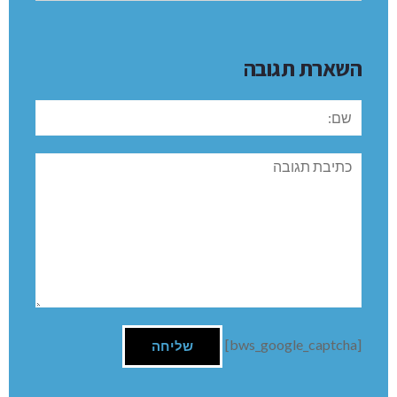
השארת תגובה
שם:
תגובה
[bws_google_captcha]