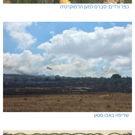
כפר ורדים: סברס למען הדמוקרטיה
שריפה באבו סנאן