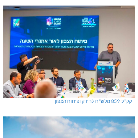
קק"ל: 859 מלש"ח לחיזוק ופיתוח הצפון