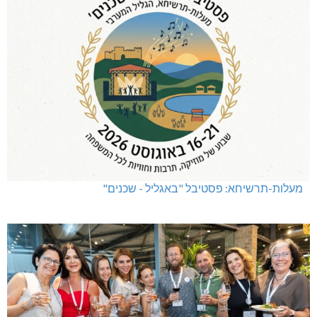
מעלות-תרשיחא: פסטיבל "באגליל - שכנים"