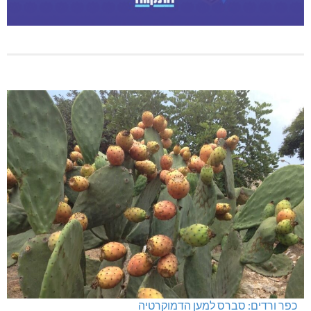
כפר ורדים: סברס למען הדמוקרטיה