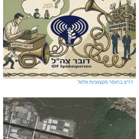
דו"צ בחוסר מקצועיות וזלזול