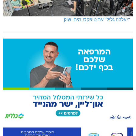
"יאללה גליל" עם טיפקס, מים ושוק