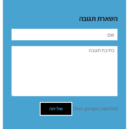
השארת תגובה
שם:
תגובה
[bws_google_captcha]