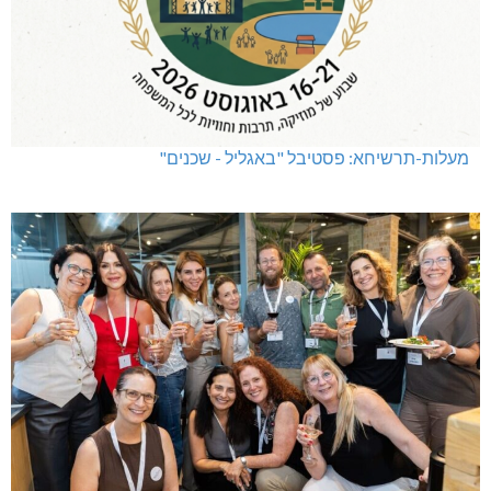
מעלות-תרשיחא: פסטיבל "באגליל - שכנים"