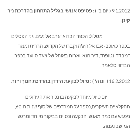
9.1.2012 ( יום ב' ) :
פסיפס אנושי בגליל התחתון
בהדרכת ניר
קינן.
מסלול: הכפר הבדואי ערב אל נעים, גני הפסלים
בכפר כאוכב- אבו אל היג'ה וקברו של הקדוש, הררית ומנזר
"מבדד נטופה", דיר חנא, וארוח באוהל של זיאד סוועד בכפר
הבדווי סלאמה.
16.2.2012 ( יום ה' ) :
טיול לבקעת הירדן
בהדרכת חנוך וייזר.
יום טיול מיוחד לבקעה בו נכיר את הגידולים
החקלאיים העיקרים,נספר על המרדפים של סוף שנות ה-60,
ניפגש עם כמה מאנשי הבקעה ונסיים בביקור מיוחד ומרגש
המושב נעמה.