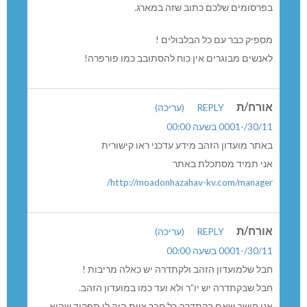
בפרסומים שלכם כתוב שזה במארג.
מספיק כבר עם כל הבלבולים !
לאנשים מבוגרים אין כוח להסתובב כמו פורפרה!
אורח/ת
REPLY
(עריכה)
30/11/-0001 בשעה 00:00
באתר מועדון הזהב מידע עדכני ראו קישורית
אני תמיד מסתכלת באתר
http://moadonhazahav-kv.com/manager/
אורח/ת
REPLY
(עריכה)
30/11/-0001 בשעה 00:00
חבל שלמועדון הזהב ולקתדרה יש כאלה מריבות !
חבל שבקתדרה יש יו”ר ולא ועד כמו במועדון הזהב.
אני חושב שאם בקתדרה כל חבר צוות היה לו תפקיד שהוא