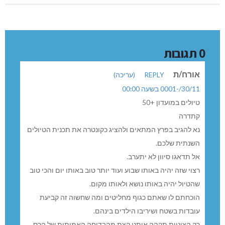
0 תגובות
אורח/ת
REPLY
(עריכה)
30/11/-0001 בשעה 00:00
טיולים במועדון +50
קתדרה
נא להגיב בפרץ המתאים ולהציג כקונטרה את תכנית הטיולים
השנתית שלכם.
אל תדאגו סיוון לא יתערב.
רצוי שזה יהיה באותו שבוע ועוד יותר טוב באותו יום והכי טוב
שהטיול יהיה באותו נושא ולאותו מקום.
הוכחתם לו שאתם כגוף מחליטים ומה שחשוה זה קביעת
עובדות בשטח ושיריבו הילדים בינהם.
רק הציניות תקהה אותנו קצת מהבדיחה האמיתית של הרס