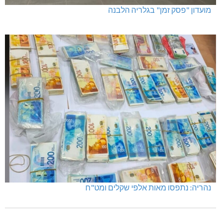
מועדון "פסק זמן" בגלריה הלבנה
נהריה: נתפסו מאות אלפי שקלים ומט"ח