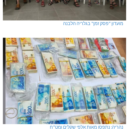
מועדון "פסק זמן" בגלריה הלבנה
נהריה: נתפסו מאות אלפי שקלים ומט"ח