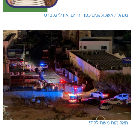
מנהלת אשכול גנים כפר ורדים: אורלי גלברט
האלימות משתוללת!