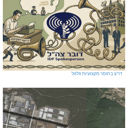
דו"צ בחוסר מקצועיות וזלזול