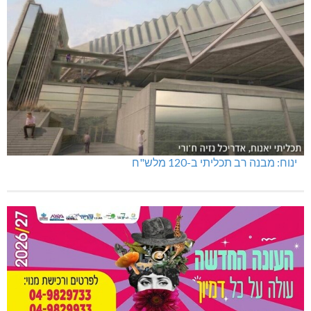
ינוח: מבנה רב תכליתי ב-120 מלש"ח