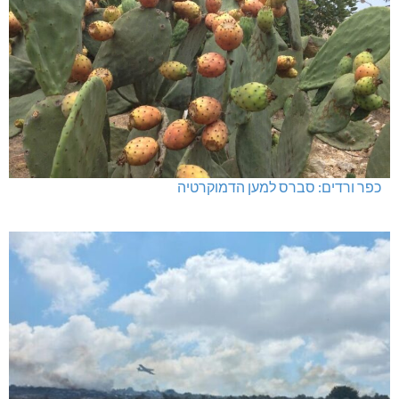
כפר ורדים: סברס למען הדמוקרטיה