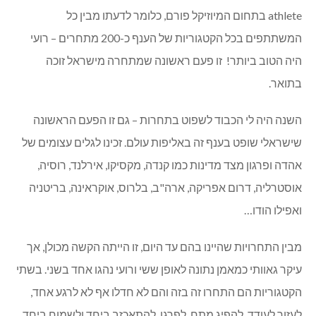
athlete
בתחום המיוזיקל פורם, כלומר לדעתו מבין כל
המשתתפים בכל הקטגוריות של הענף כ-200 מתחרים – רועי
היה הטוב ביותר! זו פעם ראשונה שמתחרה מישראל זוכה
בתואר.
השנה היה לי הכבוד לשפוט בתחרות – גם זו הפעם הראשונה
שישראלי שופט בענף זה באליפות עולם. זכינו לגלים עצומים של
אהדה ופרגון מצד מדינות כמו קנדה, מקסיקו, אירלנד, רוסיה,
אוסטרליה, דרום אפריקה, ארה"ב, בלרוס, אוקראינה, בריטניה
ואפילו הודו…
מבין התחרויות שהיינו בהם עד היום, זו הייתה הקשה מכולן, אך
עיקר גאוותי כמאמן נתונה לאופן ששי ורועי נהגו אחד בשני. בשתי
הקטגוריות הם התחרו זה בזה והם לא חדלו אף לא לרגע אחד,
לעזור לעודד, להפיג מתח, לפרגן, להתאכזב ביחד ולשמוח ביחד.