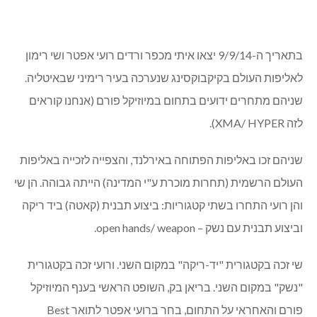
בתאריך ה-9/9/14 יצאו איתי מכפר ורדים רועי אפטר ושי רימון
לאליפות העולם בקיקבוקסינג שנערכה בעיר רימיני שבאיטליה.
שניהם מתחרים ידועים בתחום במיוזיקל פורם (אנחנו קוראים
לזה
XMA/ HYPER
).
שניהם זכו באליפות הפתוחה באירלנד, והצפייה לזכייה באליפות
העולם הרשמית (תחרות מוכרת ע"י המדינה) הייתה גבוהה. הן שי
והן רועי התחרו בשתי קטגוריות: ביצוע תבנית (קאטה) ביד ריקה
וביצוע תבנית עם נשק –
open hands/ weapon
.
שי זכה בקטגורית "יד-ריקה" במקום השני. ורועי זכה בקטגורית
"נשק" במקום השני. בריאן בק, השופט הראשי בענף המיוזיקל
פורם והאחראי על התחום, בחר ברועי אפטר לתואר
Best