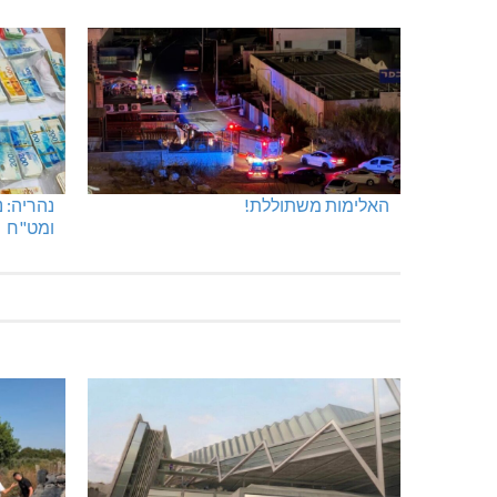
האלימות משתוללת!
נהריה: 
ומט"ח