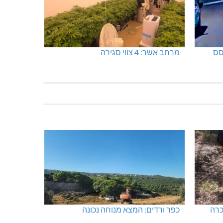
סס
מרחב אשר: 4 צווי סגירה
כרה
כפר ורדים: המצא מנוחה נכונה