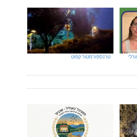
ורלי
טרנספורמטור קפוט