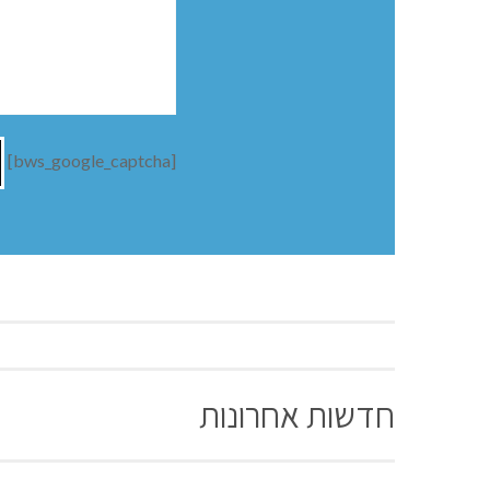
[bws_google_captcha]
חדשות אחרונות