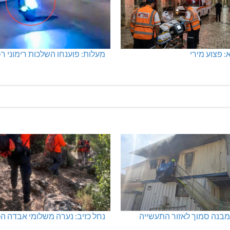
 פצוע מירי
מעלות: פוענחו השלכות רימוני ר
בנה סמוך לאזור התעשייה
נחל כזיב: נערה משלומי אבדה ה