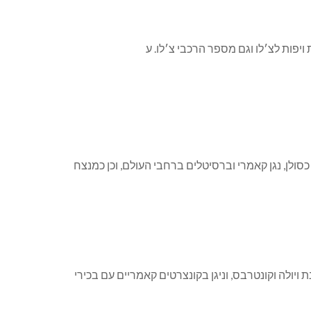
הפילהרמונית הישראלית מ-1976 ועד לפרישתו לגמלאות ב-2011. מיכה הופיע כסולן, נגן קאמרי וברסיטלים ברחבי העולם, וכן כמנצח
ת ויולה וקונטרבס, וניגן בקונצרטים קאמריים עם בכירי