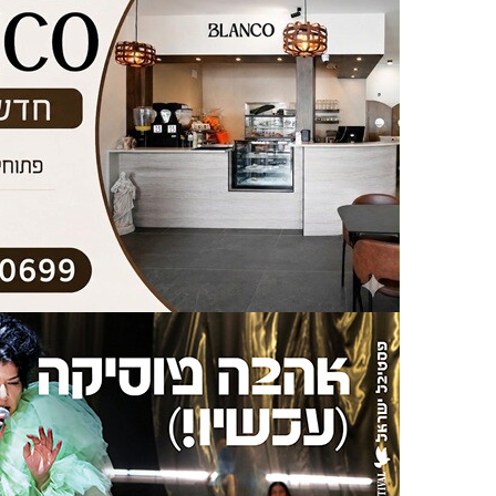
אינדקס העסקים
ניחומים
אלפון
צור קשר
לוח מודעות קהילתי
ברכות