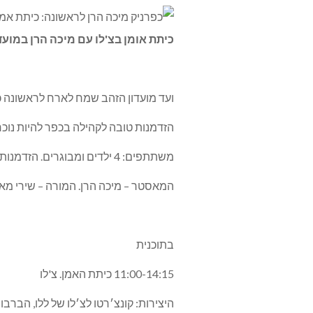
כיתת אומן בצ'לו עם מיכה הרן במועדון הזהב ביום ש
ועד מועדון הזהב שמח לארח לראשונה כ
הזדמנות טובה לקהילה בכפר להיות נוכ
משתתפים: 4 ילדים ומבוגרים. הזדמנות לראות שאף פעם לא מאוחר מדי ללמוד לנגן.
המאסטר – מיכה הרן. המורה – שירי מאי
בתוכנית
11:00-14:15 כיתת האמן. צ'לו
היצירות: קונצ׳רטו לצ׳לו של ללו, הברבור