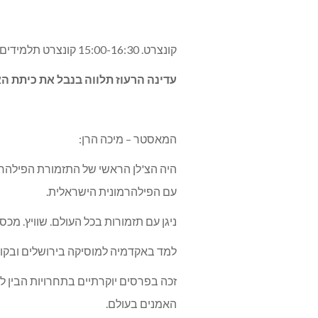
קונצרט. 15:00-16:30 קונצרט תלמידים מהכפר ומהאזור. קונצרט מאוד מומלץ לחובבי הצ׳לו. ינוגנו יצירות שונות ויפות לצ׳לו וגם מספר הרכבי צ׳לו. ע
עדינה הרעוז תלווה בנבל את כיתת הא
המאסטר – מיכה הרן:
עם הפילהרמונית הישראלית.
ניגן עם תזמורות בכל העולם. שוויץ. מכס
למד באקדמיה למוסיקה בירושלים ובקונס
זכה בפרסים יוקרתיים בתחרויות הבין לאו
האמנים בעולם.