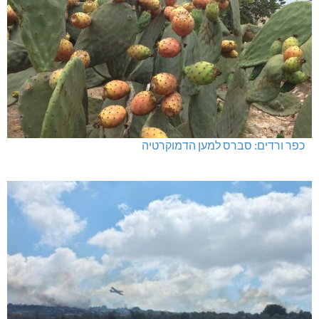
כפר ורדים: סברס למען הדמוקרטיה