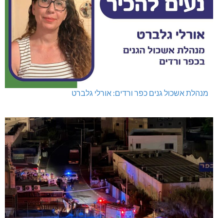
מנהלת אשכול גנים כפר ורדים: אורלי גלברט