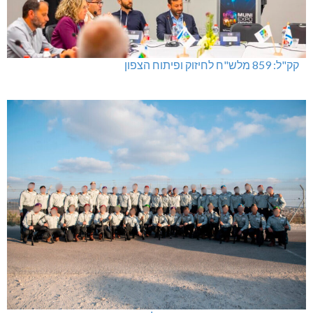
קק"ל: 859 מלש"ח לחיזוק ופיתוח הצפון