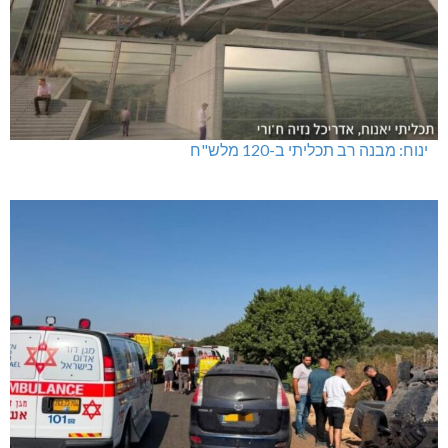
ינוח: מבנה רב תכליתי ב-120 מלש"ח