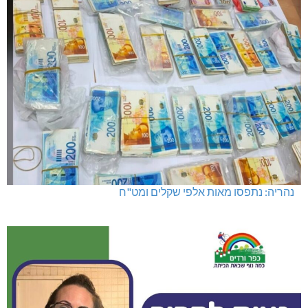
נהריה: נתפסו מאות אלפי שקלים ומט"ח