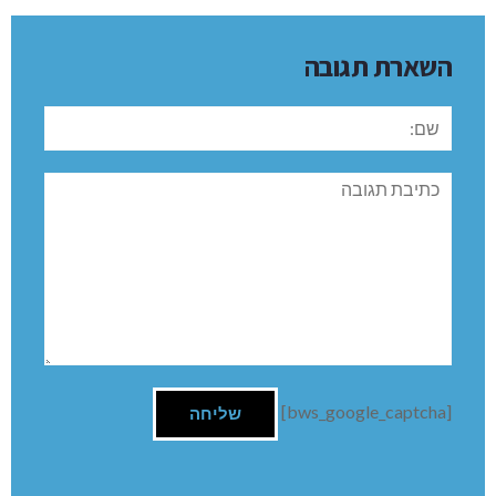
השארת תגובה
שם:
תגובה
[bws_google_captcha]