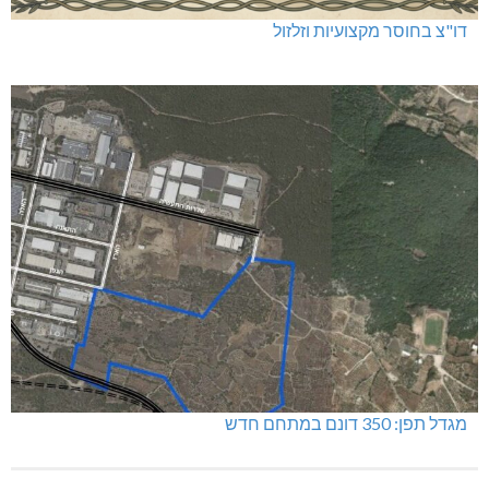
דו"צ בחוסר מקצועיות וזלזול
מגדל תפן: 350 דונם במתחם חדש