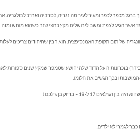
לך ברגל מכפר לכפר ומעיר לעיר מהונגריה, לסרביה ואח"כ לבולגריה. א
 עד אשר הגיע לצפת ומשם לירושלים מקץ כחצי שנה כשהוא מותש ומזה ר
נגריה של תום תקופת האמנסיפציה. הוא הבין שהיהודים צריכים לעלות
ר) בזכרונותיה על הדוד שלה יהושע שטמפר שמקץ שנים ספורות לאחר ה
-המושבות ובכך הגשים את חלומו.
17 ל-18 – בדיוק בן גילכם !
כבר לגמרי לא ילדים.