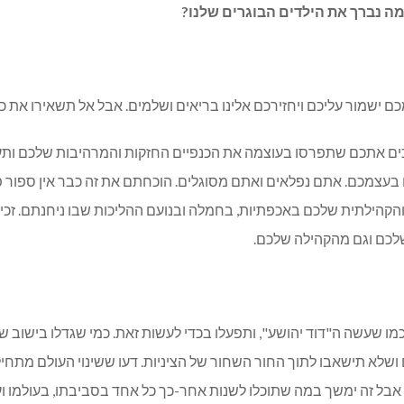
ה נברך את הילדים הבוגרים שלנו?
ם ישמור עליכם ויחזירכם אלינו בריאים ושלמים. אבל אל תשאירו את כ
ים אתכם שתפרסו בעוצמה את הכנפיים החזקות והמרהיבות שלכם ותעופ
 בעצמכם. אתם נפלאים ואתם מסוגלים. הוכחתם את זה כבר אין ספור 
הילתית שלכם באכפתיות, בחמלה ובנועם ההליכות שבו ניחנתם. זכיתם לג
לכם וגם מהקהילה שלכם.
מו שעשה ה"דוד יהושע", ותפעלו בכדי לעשות זאת. כמי שגדלו בישוב 
 ושלא תישאבו לתוך החור השחור של הציניות. דעו ששינוי העולם מתח
 זה ימשך במה שתוכלו לשנות אחר-כך כל אחד בסביבתו, בעולמו ועל פ