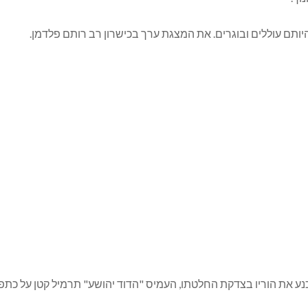
תם עוללים ובוגרים. את המצגת ערך בכישרון רב רותם פלדמן.
1, ולאחר שלא הצליח לשכנע את הוריו בצדקת החלטתו, העמיס "הדוד יהושע" תרמיל קטן