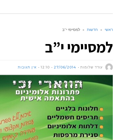
ראשי
»
חדשות
»
למסיימי י”ב
למסיימי י”ב
עודד שלומות
27/06/2014
12:10
אין תגובות