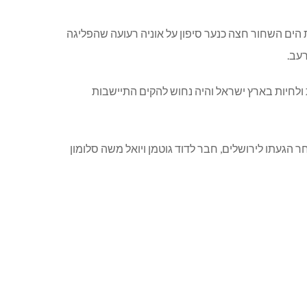
ת הים השחור חצה כנער סיפון על אוניה רעועה שהפליגה
עב.
 ולחיות בארץ ישראל והיה נחוש להקים התיישבות
געתו לירושלים, חבר לדוד גוטמן ויואל משה סלומון