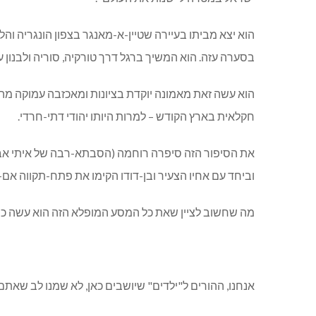
הוא יצא מביתו בעיירה שטיין-א-מאנגר בצפון הונגריה וה
בסערה עזה. הוא המשיך ברגל דרך טורקיה, סוריה ולבנון
הוא עשה זאת מאמונה יוקדת בציונות ומאכזבה עמוקה מהו
חקלאית בארץ הקודש – למרות היותו יהודי דתי-חרדי.
את הסיפור הזה סיפרה רוחמה (הסבתא-רבה של איתי אביד
וביחד עם אחיו הצעיר ובן-דודו הקימו את פתח-תקווה אם
מה שחשוב לציין שאת כל המסע המופלא הזה הוא עשה כשהוא היה בין הגילאים 
אנחנו, ההורים ל"ילדים" שיושבים כאן, לא שמנו לב שאתם 