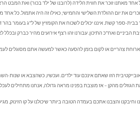
 אחד מאתנו זוכר את חווית הלידה (לרובנו של ילד בכור) ואת המבט הר
זוכרים את יום ההולדת השלישי והחמישי, כאילו זה היה אתמול. כל אח
בבית-ספר קשת. איננו יכולים לשכוח את הקומזיץ של ל"ג בעומר בהר ד
ת הביניים ואח"כ התיכון. עבורנו זהו רצף אירועים מהיר כברק ובכלל 
 ארוחת צהריים או לקום בזמן להסעה כאשר למעשה אתם מסוגלים לעמוד
בייקטיבית הזו שאתם אינכם עוד ילדים. ועכשיו, כשהצבא או שנות-השר
 הגוזלים מהקן – אז מוצבת בפנינו מראה גדולה, אנחנו מתחילים לעכל
ו וחיבקנו והצבנו אתכם בעמדה הטובה ביותר שיכולנו על קו הזינוק, מ