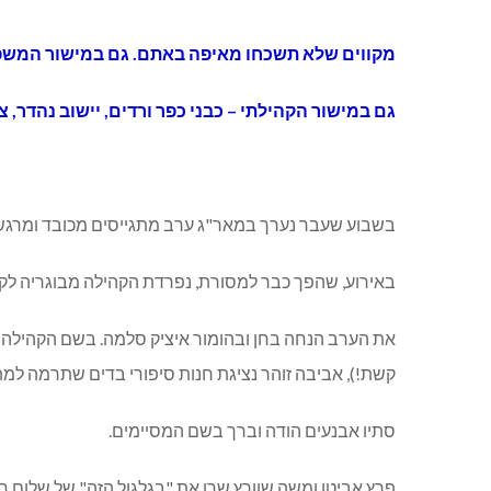
מקווים שלא תשכחו מאיפה באתם. גם במישור המשפח
גם במישור הקהילתי – כבני כפר ורדים, יישוב נהדר, צ
בשבוע שעבר נערך במאר"ג ערב מתגייסים מכובד ומרגש בנוכחות כ-250 איש -מסיימי י"ב מכפר ורדים, משפחותיהם ונציגי הקהילה. הערב א
באירוע, שהפך כבר למסורת, נפרדת הקהילה מבוגריה לקר
את הערב הנחה בחן ובהומור איציק סלמה. בשם הקהילה נש
קשת!), אביבה זוהר נציגת חנות סיפורי בדים שתרמה למת
סתיו אבנעים הודה וברך בשם המסיימים.
פרץ אביטן ומשה שוורץ שרו את "בגלגול הזה" של שלום חנ