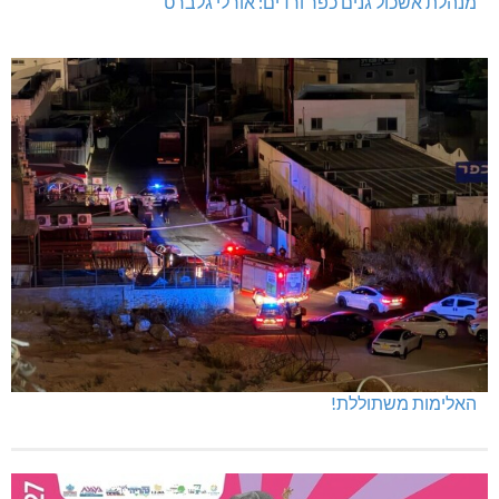
מנהלת אשכול גנים כפר ורדים: אורלי גלברט
האלימות משתוללת!