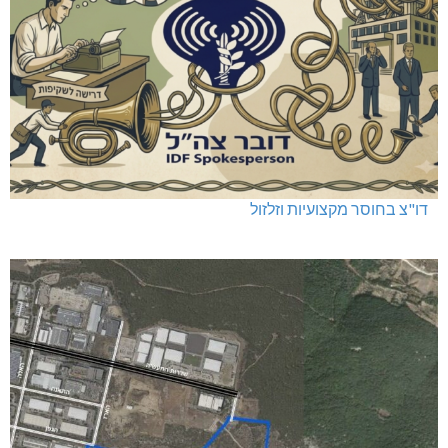
דו"צ בחוסר מקצועיות וזלזול