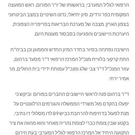
הרפואי לגליל המערבי, בראשותו של יו"ר הפורום, ראש המועצה
המקומית כפר ורדים, סיון יחיאלי, נדונו השינויים במצב הביטחוני
בצפון הארץ, מצבה של מערכת הבריאות בפריפריה הצפונית,
היערכות היישובים והפגיעה בסבסוד מעונות היום.
הישיבה נפתחה בסיור בחדר המיון החדש והממוגן וכן בביה"ח
התת קרקעי בלוויית מנכ"ל המרכז הרפואי ד"ר מסעד ברהום,
עוזר המנכ"ל ד"ר צבי שלג ומנכ"ל עמותת ידידי בית החולים, מר
אמיר ירחי.
ד"ר ברהום פנה לראשי היישובים החברים בפורום וביקש כי
יפעלו בהקדם מול משרדי הממשלה והגורמים הרלוונטיים על
מנת לפעול בדחיפות להרחבת כביש 89 לדו מסלולי דו נתיבי,
בקטע שבין צומת כברי לצומת נהריה מאחר והוא מהווה את ציר
התנועה היחיד אל המרכז הרפואי לגליל המערבי בעת חירום