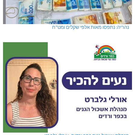
נהריה: נתפסו מאות אלפי שקלים ומט"ח