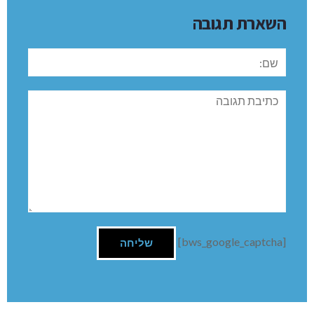
השארת תגובה
שם:
תגובה
[bws_google_captcha]