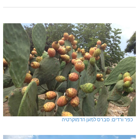
כפר ורדים: סברס למען הדמוקרטיה