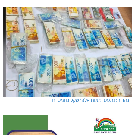
מועדון "פסק זמן" בגלריה הלבנה
נהריה: נתפסו מאות אלפי שקלים ומט"ח