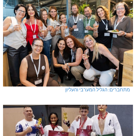
מעלות-תרשיחא: פסטיבל "באגליל - שכנים"
מתחברים: הגליל המערבי והעליון