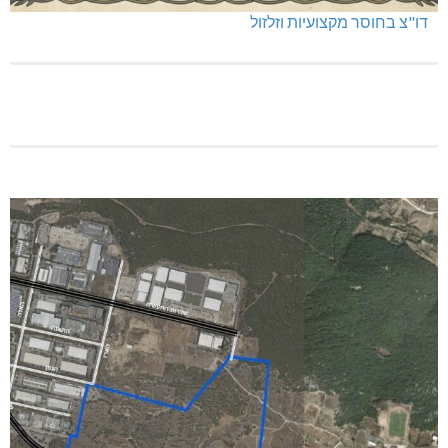
דו"צ בחוסר מקצועיות וזלזול