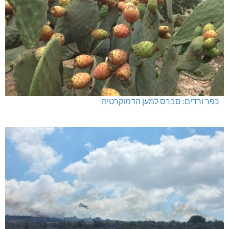
כפר ורדים: סברס למען הדמוקרטיה