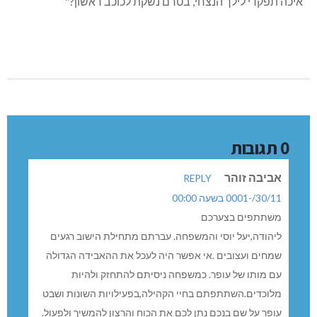
איכה תפקדי לילך הנצחי, בטרם נשקת לכוכב ראשון?"
0 תגובות
אביבה זוהר
REPLY
30/11/-0001 בשעה 00:00
משתתפים בצערכם
ליהודה,יעל יוסי והמשפחה. עברתם מתחילת הישוב רגעים
שמחים ועצובים .אי אפשר היה לעכל את ההאבידה הגדולה
עם מותו של עופר. כמשפחה ניסיתם להתחזק ולהיות
מלוכדים.השתתפתם בחיי הקהילה,בפעילויות השונות ושבט
עופר על שם בנכם נתן לכם את הכוח והרצון להמשיך ולפעול.