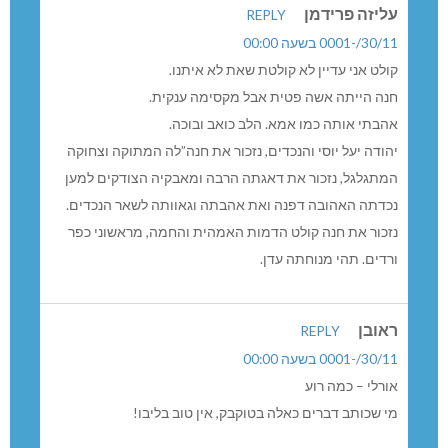
עליזה פרידמן
REPLY
30/11/-0001 בשעה 00:00
קולט אני עדיין לא קולטת שאת לא איתנו.
חנה הייתה אשה פטית אבל מקסימה ענקית.
אהבתי אותה כמו אמא. הלב כואב ובוכה.
יהודה יעל יוסי והנכדים, נזכור את חנה”לה המתוקה וצחוקה
המתגלגל, נזכור את דאגתה הרבה ומאבקיה הצודקים למען
נכדתה האהובה דפנה ואת אהבתה וגאוותה לשאר הנכדים.
נזכור את חנה קולט הדמות האמהית והחמה, מראשוני כפר
ורדים. תהי מנוחתה עדן.
ראובן
REPLY
30/11/-0001 בשעה 00:00
אורלי – כמה רוע
מי שכותב דברים כאלה בטוקבק, אין טוב בליבו!