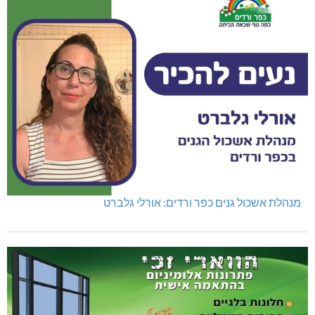
מנהלת אשכול גנים כפר ורדים: אורלי גלברט