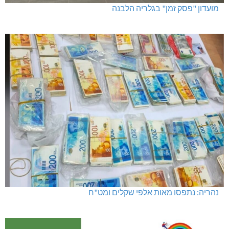
מועדון "פסק זמן" בגלריה הלבנה
נהריה: נתפסו מאות אלפי שקלים ומט"ח