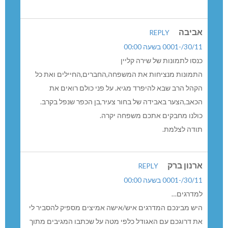
אביבה
REPLY
30/11/-0001 בשעה 00:00
כנסו לתמונות של שירה קליין
התמונות מנציחות את המשפחה,החברים,החיילים ואת כל
הקהל הרב שבא להיפרד מגיא. על פני כולם רואים את
הכאב,הצער באבידה של בחור צעיר,בן הכפר שנפל בקרב.
כולנו מחבקים אתכם משפחה יקרה.
תודה לצלמת.
ארנון ברק
REPLY
30/11/-0001 בשעה 00:00
למדרגים…
היש מבינכם המדרגים איש/אישה אמיצים מספיק להסביר לי
את דרוגכם עם האגודל כלפי מטה על שכתבו המגיבים מתוך