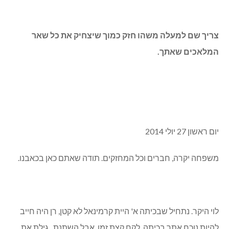
צריך שם למעלה משהו חזק כמוך שיצחיק את כל שאר
המלאכים שאתך.
יום ראשון 27 יולי 2014
משפחה יקרה, חברים וכל המחזקים. תודה שאתם כאן בכאבנו.
לוי היקר. נתחיל שבכיתה א' היית קרמינאל לא קטן, רן היה חייב
להיות נוכח אתך בכיתה. לקח קצת זמן, אבל השתנת. גילת את