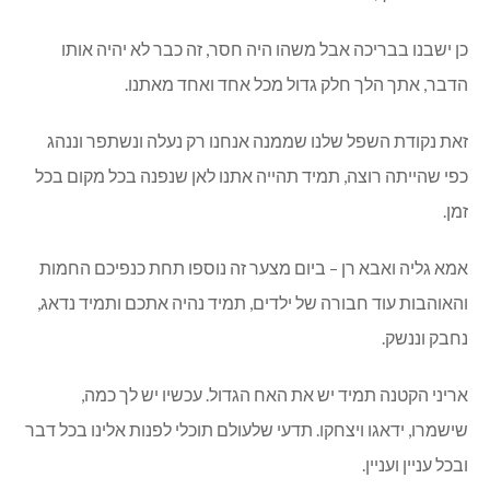
כן ישבנו בבריכה אבל משהו היה חסר, זה כבר לא יהיה אותו
הדבר, אתך הלך חלק גדול מכל אחד ואחד מאתנו.
זאת נקודת השפל שלנו שממנה אנחנו רק נעלה ונשתפר וננהג
כפי שהייתה רוצה, תמיד תהייה אתנו לאן שנפנה בכל מקום בכל
זמן.
אמא גליה ואבא רן – ביום מצער זה נוספו תחת כנפיכם החמות
והאוהבות עוד חבורה של ילדים, תמיד נהיה אתכם ותמיד נדאג,
נחבק וננשק.
אריני הקטנה תמיד יש את האח הגדול. עכשיו יש לך כמה,
שישמרו, ידאגו ויצחקו. תדעי שלעולם תוכלי לפנות אלינו בכל דבר
ובכל עניין ועניין.