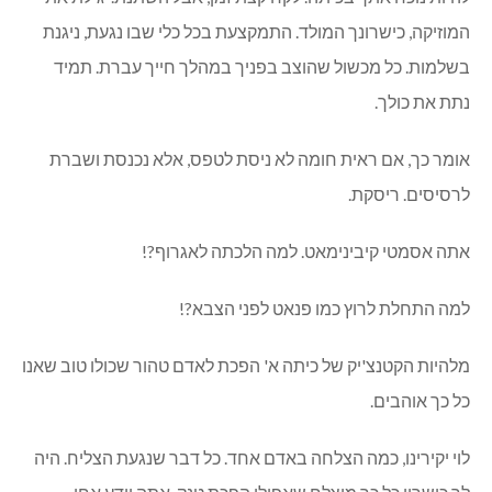
המוזיקה, כישרונך המולד. התמקצעת בכל כלי שבו נגעת, ניגנת
בשלמות. כל מכשול שהוצב בפניך במהלך חייך עברת. תמיד
נתת את כולך.
אומר כך, אם ראית חומה לא ניסת לטפס, אלא נכנסת ושברת
לרסיסים. ריסקת.
אתה אסמטי קיבינימאט. למה הלכתה לאגרוף?!
למה התחלת לרוץ כמו פנאט לפני הצבא?!
מלהיות הקטנצ'יק של כיתה א' הפכת לאדם טהור שכולו טוב שאנו
כל כך אוהבים.
לוי יקירינו, כמה הצלחה באדם אחד. כל דבר שנגעת הצליח. היה