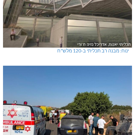
ינוח: מבנה רב תכליתי ב-120 מלש"ח