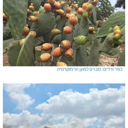
כפר ורדים: סברס למען הדמוקרטיה