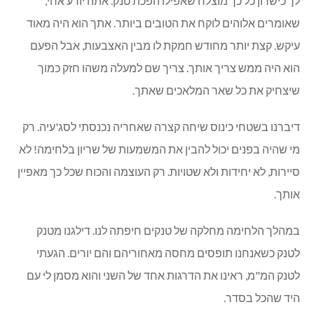
לך כישרון כל כך מוצלח שאפילו הפכת טנק. אתה יודע אחי,
שאומרים אלוהים לוקח את הטובים ביותר. אתך הוא היה מאוד
עיקש. קצת יותר מחודש חמקת לו מבין האצבעות, אבל הפעם
הוא היה ממש צריך אותך. צריך שם למעלה משהו חזק כמוך
שיצחיק את כל שאר המלאכים שאתך.
דיברנו בשטחי כינוס שיחה קצרה שאחריה נכנסתי לסג'עיה. רק
מי שהיה בפנים יכול להבין את המשמעות של שריון בלחימה! לא
סיירות, לא יחידות ולא שטויות. רק העוצמה והכוח שכל כך מאפיין
אותך.
במהלך הלחימה מחלקה של טנקים חיפתה לנו. דילגנו מטנק
לטנק כשאנחנו תופסים מחסה מאחוריהם והם יורים. הגעתי
לטנק המ"מ, ראינו את הדרגות אחד של השני והוא מסמן לי עם
היד שהכל בסדר.