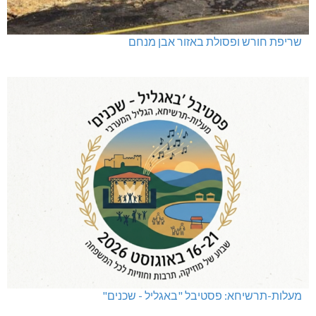
שריפת חורש ופסולת באזור אבן מנחם
מעלות-תרשיחא: פסטיבל "באגליל - שכנים"