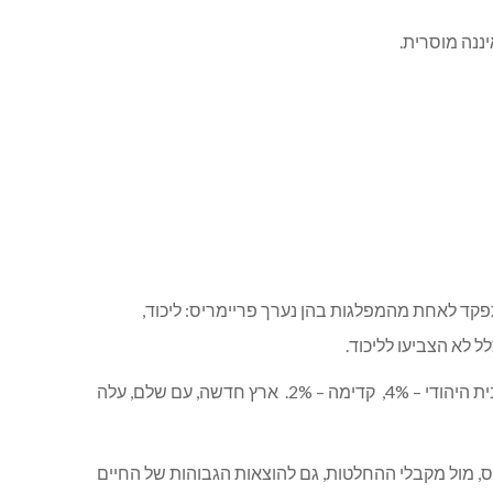
ננה מוסרית.
התפקד לאחת מהמפלגות בהן נערך פריימריס: ליכוד,
 לא הצביעו לליכוד.
(תוצאות בחירות ינואר 2013 בכפר ורדים: העבודה – 27%, יש עתיד – 24%, מרץ – 14%, הליכוד ביתנו – 13%, התנועה – 9%, הבית היהודי – 4%, קדימה – 2%. ארץ חדשה, עם שלם, עלה
, מול מקבלי ההחלטות, גם להוצאות הגבוהות של החיים