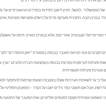
ים של הממשלה". למשל, יתרון לישוב לפידות במדדים הגיאוגרפיים על-פ
פורום קו העימות הציג תכנית פשוטה המתייחסת רק למדד הפריפריאלי וקובעת 3 אזורי
רובים וכפי הנראה תועבר בכנסת במסגרת "חוק ההסדרים" לקראת תק
שות פעילות לוביסטית נמרצת בכנסת באמצעות חברת הלובינג "גורן-עמ
ם ונערכת פעילות תקשורתית.
חיאלי כי ער לשאלות הערכיות שעלו בעקבות הצעות קודמות להתפקד למפ
דרשת, אבל אם תושבי כפר ורדים ישבו על הגדר – המאבק הפוליטי עלול
 כי השפעה אמיתית זקוקה למנופים פוליטיים, ואת המעבר של התנועה 