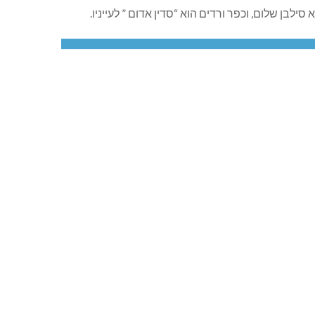
ילבן שלום, וכפר ורדים הוא “סדין אדום ” לעייניו.