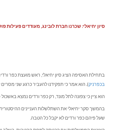
סיון יחיאלי: שכרנו חברת לובינג, מעודדים פעילות פ
בתחילת האסיפה הציג סיון יחיאלי, ראש מועצת כפר ורד
בכפרניק
). הוא אמר כי תפקידנו להעביר כרגע שני מסרים לציבור ולמקבלי ההחלטות: 1. כפר ורדים איננו אלפיון עליון א
הוא ציין כי צפונה לתל מונד, רק כפר ורדים נמצא באשכול סוציואקונומי 9, ומקבלי ההחלטות מהמרכז אינם מ
בהמשך סקר יחיאלי את השתלשלות העניינים ההיסטורית 
שעל פיהם כפר ורדים לא יקבל כל הטבה.
הציניות הממשלתית אף הכניסה למפת ההטבות, בשלב שני, 