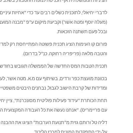
לדברי יחיאלי, לתוכנית כשלים רבים עד כדי "אחיזת עיני
ובכל פעם תשתנה הזכאות.
והטבה מלאה (פריפריה רחוקה. כנ"ל בדרום).
תכנית הטבות המס החדשה של הממשלה תגובש בחודשים הק
בכוונת מועצת כפר ורדים, בשיתוף עם מ.א. מטה אשר, לע
ומדידות של קרבת הישוב לגבול, נבחנים היבטים משפטיי
תחת הכותרת "עידוד פעילות פוליטית מסונכרנת", ציין י
עם פריימריס). "אנחנו נעשה את כל העבודה המקצועית הנ
דליה טל ורותם גזית מ"תנועת הערבות" הציגו את ההבנה
על-ידי התפקדות המונית למרכז הליכוד.