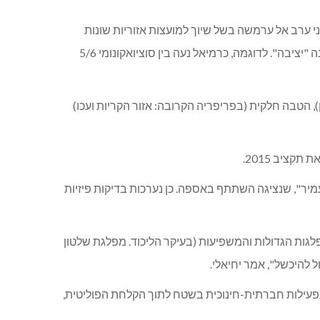
ני ערב אל ערמשה בשל שיוך למועצות אזוריות שונות
(מעלה יוסף ומטה אשר) וקביעת מיקום ע"פ "מבנה המועצה" בגורן/רגבה. התכנית מעניקה פרס על כישלון ומענישה מצוינות, ואיננה "יציבה". לדוגמה, כרמיאל נעה בין סוציואקונומי 5/6
 מס: מלא (במרכז הארץ: חיפה עד אשקלון), הטבה חלקית (בפריפריה הקרובה: אזור הקריות ועכו)
ציב 2015.
יר", שנציגה השתתף באספה. כן נערכות בדיקות פיזיות
לגות הגדולות והמשפיעות (בעיקר הליכוד. מפלגת שלטון
 להיכשל", אמר יחיאלי.
מפעילות חברתית-חינוכית בשטח לתוך הקלחת הפוליטית,