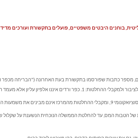
וליטית, בוחנים היבטים משפטיים, פועלים בתקשורת ועורכים מדידו
ים, מספר כתבות שפורסמו בתקשורת בעת האחרונה ("הבריחה מכפר ורד
לא מעמד הביניים. 2. כפר ורדים ייפגע קשות מביטול הטבת המס.
בינים את משמעות הדבר.
של הטבות המס, עד להחלטת הממשלה הנוכחית הנשענת על שקלול שלושה
גם את עיירות הפיתוח בדרום, בהן מצביעי ליכוד רבים.