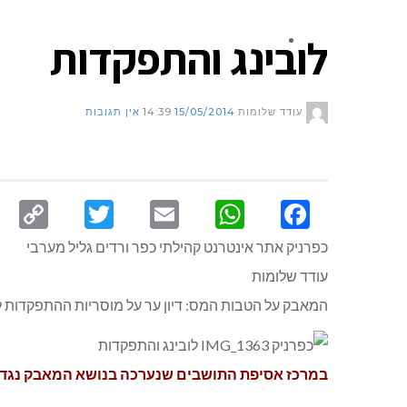
לובינג והתפקדות
צור קשר
עודד שלומות
15/05/2014
14:39
אין תגובות
py
Twitter
Email
WhatsApp
Facebook
nk
כפרניק אתר אינטרנט קהילתי כפר ורדים גליל מערבי
עודד שלומות
המאבק על הטבות המס: דיון ער על מוסריות ההתפקדות ל
במרכז אסיפת התושבים שנערכה בנושא המאבק נגד בי