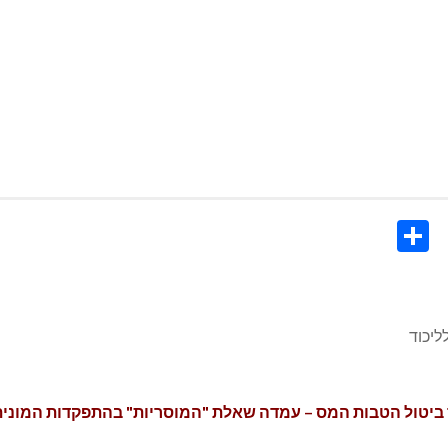
Share
Co
Li
ליכוד
טול הטבות המס – עמדה שאלת "המוסריות" בהתפקדות המונית למפ