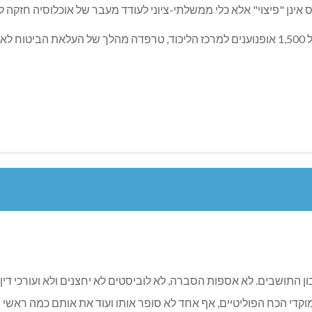
ינן "פיצוי" אלא כלי ממשלתי-ציוני לעודד מעבר של אוכלוסיה חזקה ל
אייל שמואלי קרא לתושבים להתפקד, וציין כי התפקדות של 1,500 אופנוענים למרכז הליכוד, טרפד
ן התושבים. לא אספות הסברה, לא לוביסטים לא יחצנים ולא ועורכי דין י
די הכח הפוליטיים, אף אחד לא סופר אותו ועוד את אותם כמה ראשי רש