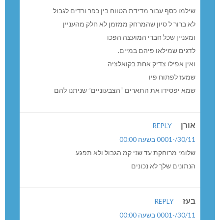
שילמו כסף עבור מדידת הטווח בין כפר ורדים לגבול
לא ברור ל סיון שהמרחק ממזמן לא חלק מהעניין
ומעניין שכל חברי המועצה הפכו
לדגים שמילאו פיהם במיים.
ואין אפילו צדיק אחת בקואלציה
שמעז לפתוח פיו
שמא יפסידו את התארים “הצבעוניים” שניתנו להם
אורן
REPLY
30/11/-0001 בשעה 00:00
שלומי מרוחקת עד שני קמ הגבול ולא תפגע
הנתונים שלך לא נכונים
בעז
REPLY
30/11/-0001 בשעה 00:00