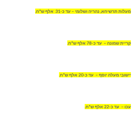
מעלות תרשיחא, נהריה ושלומי – עד כ-31 אלף ש"ח.
קריית שמונה – עד כ-78 אלף ש"ח.
יישובי מעלה יוסף – עד כ-20 אלף ש"ח.
עכו – עד כ-22 אלף ש"ח.