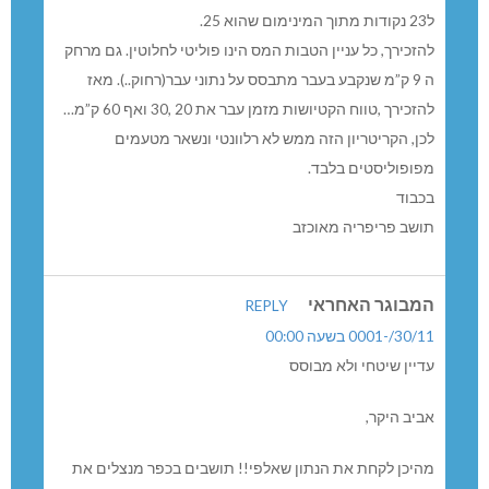
ל23 נקודות מתוך המינימום שהוא 25.
להזכירך, כל עניין הטבות המס הינו פוליטי לחלוטין. גם מרחק
ה 9 ק”מ שנקבע בעבר מתבסס על נתוני עבר(רחוק..). מאז
להזכירך ,טווח הקטיושות מזמן עבר את 20 ,30 ואף 60 ק”מ…
לכן, הקריטריון הזה ממש לא רלוונטי ונשאר מטעמים
מפופוליסטים בלבד.
בכבוד
תושב פריפריה מאוכזב
המבוגר האחראי
REPLY
30/11/-0001 בשעה 00:00
עדיין שיטחי ולא מבוסס
אביב היקר,
מהיכן לקחת את הנתון שאלפי!! תושבים בכפר מנצלים את