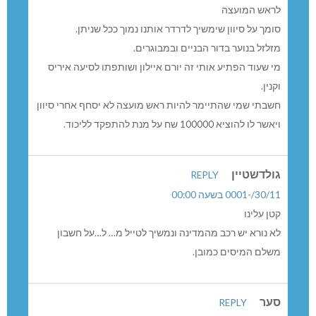
לראש המועצה
סומך על סיוון שימשיך לדרדר אותנו נמוך ככל שניתן.
מזלזל בנוער בדור הבניים ובמבוגרים.
מי שעוד הפתיע אותי זה יורם איילון ושותפתו לסיעה איריס
וקנין.
חשבתי שמי שהתיימר להיות ראש מועצה לא יסחף אחרי סיוון
ויאשר לו להוציא 100000 שח על מנת להתפקד לליכוד.
גולדשטיין
REPLY
30/11/-0001 בשעה 00:00
קטן עלינו
לא נורא יש רכב מהמדינה ונמשיך לטייל מ… ל…על חשבון
משלם המיסים כמובן.
סער
REPLY