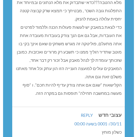
מלא ההטבה???כדאי שתבדוק את מלא הנתונים ובמיוחד את
התפלגות גובה השכר , מבטיחך כי תמצא שרק קבוצה קטנה
יחסית עלולה באמת להנזק.
כדי לצאת במאבק יש לעשות פעולות הכנה וללמוד לפרטים
את העובדות, אבל גם אם הנך צודק בעובדות מעובדה אחת
אתה מתעלם, פוליטקה זה מגרש משחקים שאם אינך בקי בו
מוטב שתדיר רגליך ממנו כי תשבע רק מרורים ואכזבות. כמובן
שזכותך עומדת לך לנהל מאבק אבל זכור רק דבר אחד,
המאבקים עולים למועצה הענייה הזו הון עתק וכל אחד מאתנו
משלם זאת וגם אתה.
הקלישאות “שגם אם אתה צודק עדיף להיות חכם”. ו “סוף
מעשה במחשבה תחילה” תופסות גם במקרה הזה.
עצובי חדש
REPLY
30/11/-0001 בשעה 00:00
כשלון מוחץ