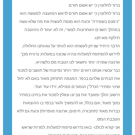
ברור לחלוטין כי יש אשם תורם
ברור לחלוטין כי יש אשם תורם לראש המועצה. למעשה הוא
“נימנם בשמירה” וכעת הוא מנסה לעשות את מה שלא עשה
במהלך השנים האחרונות. לצערי, זה לא יעזור לו וההטבה
תילקח מאיתנו.
הדבר היחיד שניתן לעשותו הוא לוותר על גאוותנו החלולה,
לדרוש להסתפח למעלות ונהיה שכונה במעלות. נרוויח מכך
ארנונה שפויה יותר ותשאר לנו הטבת מס כלשהיא.
כבר עכשיו אנחנו רואים יותר ויותר נסיונות של תושבים למכור
את הבתים שלהם בכפר. המגמה תתחזק מאוד באם לא יחול
שינוי ומחירי הנדל”ן הנמוכים ממילא, ירדו עוד ועוד.
הישוב הולך ומאבד את צביונו ונאלץ למכור את בתינו במחיר
נמוך מאוד, אם בכלל, או להמשיך ולגור בכפר בו ההוצאות
כבדות מאוד (תחבורה, חימום, ארנונה מופרזת) וכעת גם ללא
הטבבת המס.
אני קורא לכולנו- בואו נדרוש סיפוח למעלות, למרות שראש