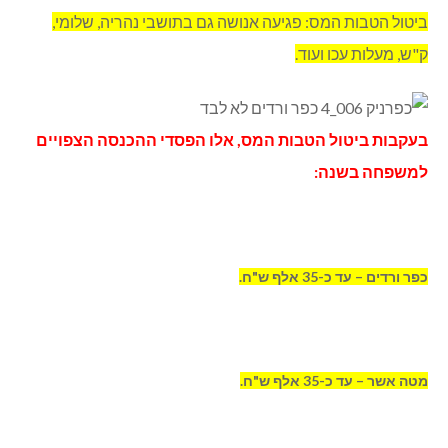
ביטול הטבות המס: פגיעה אנושה גם בתושבי נהריה, שלומי,
ק"ש, מעלות עכו ועוד.
בעקבות ביטול הטבות המס, אלו הפסדי ההכנסה הצפויים
למשפחה בשנה:
כפר ורדים – עד כ-35 אלף ש"ח.
מטה אשר – עד כ-35 אלף ש"ח.