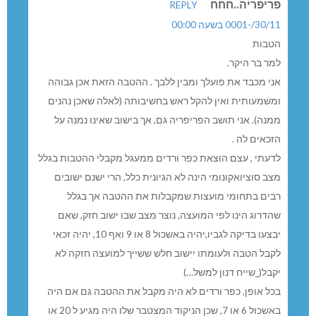
פריפריה..חחח
REPLY
30/11/-0001 בשעה 00:00
הטבות
למר בר היקר.
אני מכבד את פועלך ומבין ללבך . ההטבה הזאת אכן גבוהה
ומשמעותית ואין להקל ראש בחשיבותה (לאלה שאכן נהנים
ממנה). אני תושב הפריפריה גם, אך בישוב שאינו נמנה על
הזכאים לה .
לדעתי , עצם הוצאת כפר ורדים ממעגל מקבלי ההטבות בגלל
מצב סוציואקונומי הינה לא הגיונית כלל, הרי ישנם ישובים
רבים בתחומי מועצות שמקבלות את ההטבה אך בגלל
שהדרוג הינו לפי המועצה, נוצר מצב שבו ישוב חזק, שאם
יבצעו בדיקה לגביו,יהיה באשכול 8 או 9 ואף 10, יהיה זכאי
לקבל הטבה ולעומתו יישוב חלש ששייך למועצה חזקה לא
יקבל(_שייח דנון למשל…)
בכל אופן, כפר ורדים לא היה מקבל את ההטבה גם אם היה
באשכול 6 או 7, שכן הניקוד המצטבר שלו היה מגיע ל 20 או