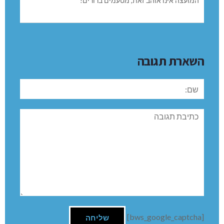
המועצה אינו אוהב זאת, מטעמים ברורים!
השארת תגובה
שם:
תגובה
[bws_google_captcha]