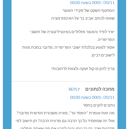
30/11/-0001 בשעה 00:00
המחטף השקט של פקידי האוצר
שאפו לכותב אביב בר על האינפורמציה
יאיר לפיד והאוצר מזלזלים באינטיליגנציה של תושבי
הפריפריה.
אסור לפגוע בכלכלת ישובי הפריפריה, מדובר במכת מוות
לישובים רבים.
צריך להקים קול זעקה ולצאת לרחובות!
מחכה לנתונים
REPLY
30/11/-0001 בשעה 00:00
נתונים לוקים בחסר
מה זאת אומרת “הפסד עד”, מאיזו משכורת חודשית מדובר?
אולי זה שמפסיד כל כך הרבה גם מרוויח הרבה? תן חישוב לפי
מדרגות שכר, רק כך ניתן יהיה להבין את מה שאתה מתלונן.