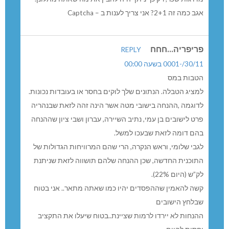
אגב כמה זה 2+1? אני צריך לענות ב – Captcha
פריפריה...חחח
REPLY
30/11/-0001 בשעה 00:00
הטבות במס
למציג הטבלה. הנתונים שלך לוקים בחסר או בעובדות נכונות.
לדוגמה ,ההנחה בישובי מטה אשר הינה זהה לזאת שבנהריה
פרט לישובים בן עמי, נתיב השיירה, עברון ושבי ציון שההנחה
בהם דומה לזאת שבעכו למשל.
לגבי שלומי, וראש הנקרה, הרי שהם המרוויחות הגדולות של
התוכנית החדשה, שכן ההנחה שלהם תושווה לזאת שניתנת
לק”ש (היום 22%).
קשה להאמין שההפסדים יהיו כמו שאתה מתאר.. אני בטוח
שבלחץ הישובים
ההנחות לא יירדו לרמות שציינת..בטוח שיעלו את התקציב