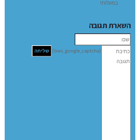
במעלות!
השארת תגובה
שם:
תגובה
[bws_google_captcha]