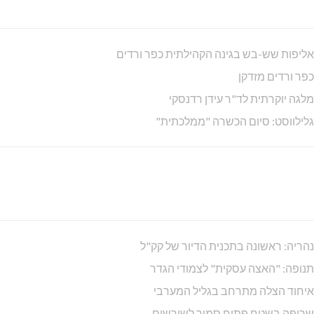
אליפות שש-בש בגינה הקהילתית כפר ורדים
כפר ורדים מזדקן
מלגה יוקרתית לד"ר עידן רדנסקי
גלילווסט: סיום הכשרה "ממלכתית"
נהריה: ראשונה בתכנית הדיור של קק"ל
תנופה: "האצה עסקית" לצמודי הגדר
איחוד הצלה מתרחב בגליל המערבי
שריפה בשטח פתוח סמוך לשורשים