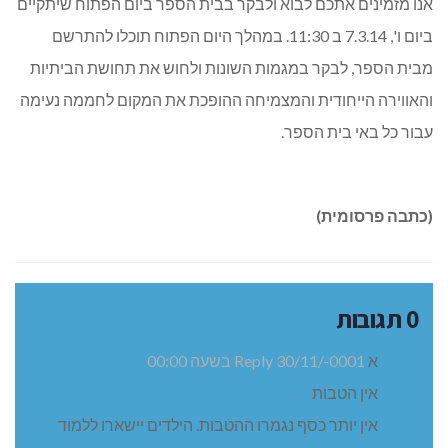
אנו מזמינים אתכם לבוא ולבקר בבית הספר ביום הפתוח שיתקיים
ביום ו', 7.3.14 ב 11:30. במהלך היום הפתוח תוכלו להתרשם
מבית הספר, לבקר במגמות השונות ולחוש את תחושת הביתיות
והאווירה הייחודית והמצמיחה ההופכת את המקום לחממה נעימה
עבור כל באי בית הספר.
(כתבה פרסומית)
0 תגובות
א
30/11/-0001 בשעה 00:00
Reply
אין הטבות
אין יותר כסף נגמרו ההטבות. הילדים יישארו ללמוד