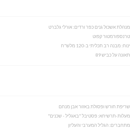
מנהלת אשכול גנים כפר ורדים: אורלי גלברט
טרנספורמטור קפוט
ינוח: מבנה רב תכליתי ב-120 מלש"ח
תאונה על כביש 89
שריפת חורש ופסולת באזור אבן מנחם
מעלות-תרשיחא: פסטיבל "באגליל - שכנים"
מתחברים: הגליל המערבי והעליון