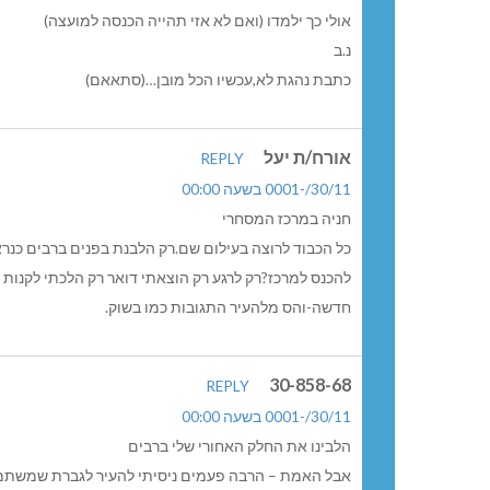
אולי כך ילמדו (ואם לא אזי תהייה הכנסה למועצה)
נ.ב
כתבת נהגת לא,עכשיו הכל מובן…(סתאאם)
אורח/ת יעל
REPLY
30/11/-0001 בשעה 00:00
חניה במרכז המסחרי
כל הכבוד לרוצה בעילום שם.רק הלבנת בפנים ברבים כנרא
להכנס למרכז?רק לרגע רק הוצאתי דואר רק הלכתי לקנות
חדשה-והס מלהעיר התגובות כמו בשוק.
30-858-68
REPLY
30/11/-0001 בשעה 00:00
הלבינו את החלק האחורי שלי ברבים
אבל האמת – הרבה פעמים ניסיתי להעיר לגברת שמשתמש