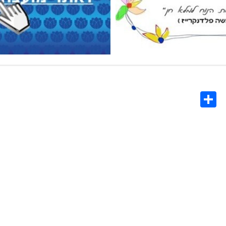
Share
Co
L