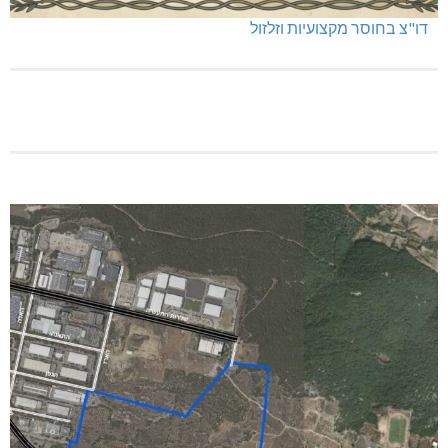
דו"צ בחוסר מקצועיות וזלזול