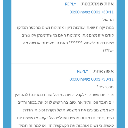
אחת שמתלבטת
REPLY
30/11/-0001 בשעה 00:00
הפאנל
בנות יקרות שאתן עורכות דיון ומזמינות נשים מהכפר תבדקו
קודם איזו נשים אתן מזמינות האם מי שהזמנתן אלו נשים
שאנו רוצות לשמוע ???????? האם הן מענינות או שזה מה
יש????
אשה אחת
REPLY
30/11/-0001 בשעה 00:00
מה, רציני?
צריך יום אשה כדי לקבל זכויות כמו כל אזרח במדינה? למה אין
יום הגבר וזכויותיו? אה, טוב, ברור שיש לו זכויות. בכפר ורדים
לא ממש מבינים את המשמעות של תקרת זכוכית, הדרת
נשים, ציפיות נמוכות מנשים ואפלייה על רקע… אז עושים יום
לאשה, כי נשים אוהבות את הקשקשת הזו. אז למה זה תמיד