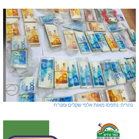
נהריה: נתפסו מאות אלפי שקלים ומט"ח