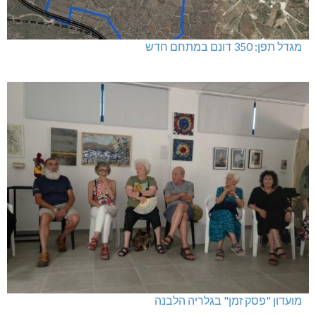
מגדל תפן: 350 דונם במתחם חדש
מועדון "פסק זמן" בגלריה הלבנה