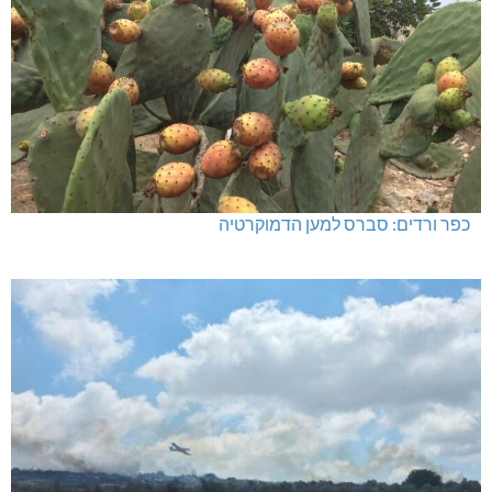
כפר ורדים: סברס למען הדמוקרטיה