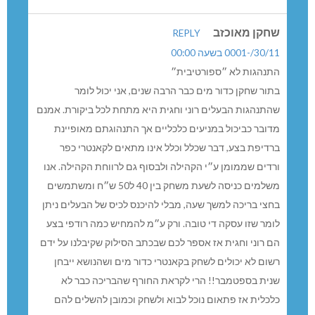
שחקן מאוכזב
REPLY
30/11/-0001 בשעה 00:00
התנהגות לא ״ספורטיבית״
בתור שחקן כדור מים כבר הרבה שנים, אני יכול לומר
שהתנהגות הבעלים רוני וחגית היא מתחת לכל ביקורת. אמנם
מדובר כביכול במניעים כלכליים אך התנהוגתם מאופיינת
ברדיפת בצע, דבר שכלל וכלל אינו מתאים לקאנטרי כפר
ורדים שממומן ע״י הקהילה ולבסוף גם לרווחת הקהילה. אנו
משלמים כניסה לשעת משחק בין 40 ל50 ש״ח ומשתמשים
בחצי בריכה למשך שעה, מבלי להיכנס לכיס של הבעלים ניתן
לומר שזו עסקה די טובה. ורק ע״מ להמחיש כמה רודפי בצע
הם רוני וחגית אז אספר לכם שבכתב הסילוק שקיבלנו על ידם
רשום לא יכולים לשחק בקאנטרי כדור מים ושהנושא ייבחן
שנית בספטמבר!! הרי לקראת החורף שהבריכה כבר לא
כלכלית אז פתאום נוכל לבוא ולשחק וכמובן להשלים להם