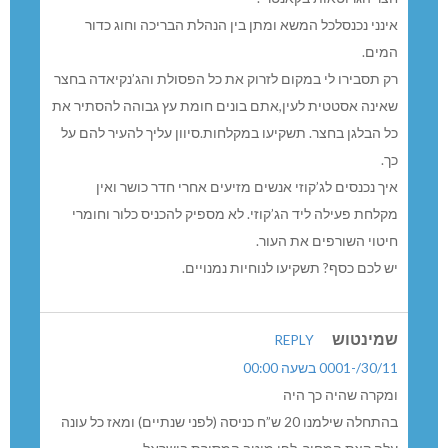
אינני נכנסלכל המשא ומתן בין הנהלת הבריכה וחוג כדור
המים.
רק תסבירו לי במקום לזרוק את כל הפסולת והג’נקיאדה בחצר
שאינה אסטטית לעין,אתם בונים חומת עץ גבוהה להסתיר את
כל הבלגן בחצר. תשקיעו במקלחות.סיוון עליך להעיר להם על
כך.
איך נכנסים לג’קוזי אנשים מזיעים אחרי חדר כושר ואין
מקלחת פעילה ליד הג’קוזי. לא מספיק להכניס כלור וחומרי
חיטוי השורפים את העור.
יש לכם כסף? תשקיעו לנוחיות נמנויים.
שמינטוש
REPLY
30/11/-0001 בשעה 00:00
ומקרה שהיה כך היה
בהתחלה שילמנו 20 ש”ח כניסה (לפני שנתיים) ומאז כל עונה