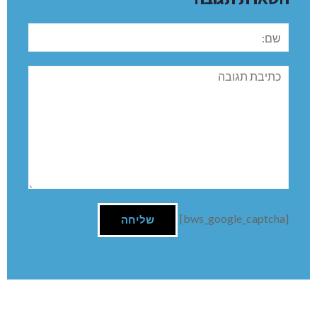
שם:
תגובה
[bws_google_captcha]