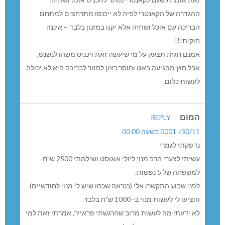
זאת אומרת שגם לקאנטרי מותר להכניס אוכל ושתיה.
ההגדרה של הקאנטרי לפיה לא ייכנסו מתרחצים למתחם
הבריכה עם אוכל ושתיה אלא יקנו במזנון בלבד – איננה
חוקית!!!
אמנם חגית תצעק על מי שיעשה זאת ויכניס משהו לנשנש,
אבל חוץ מפגיעה באגו וחוסר רצון לחזור לבריכה היא לא יכולה
לעשות כלום.
המום
REPLY
30/11/-0001 בשעה 00:00
נדפקתי לגמרי
עשיתי לצערי הרב מנוי ליולי אוגוסט ושילמתי 2500 ש”ח
למשפחה של 5 נפשות.
לפני שבוע התקשרו אלי (כנראה שכחו שיש לי מנוי לחודשיים)
והציעו לי לעשות מנוי ב- 1000 ש”ח בלבד.
לא ידעתי מה לעשות מרוב שהרגשתי פראייר, אמרתי זאת למי