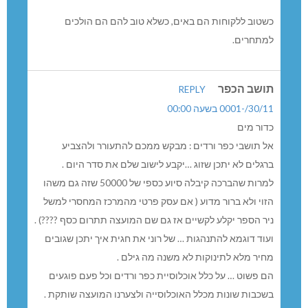
כשטוב ללקוחות הם באים, כשלא טוב להם הם הולכים
למתחרים.
תושב הכפר
REPLY
30/11/-0001 בשעה 00:00
כדור מים
אל תושבי כפר ורדים : מבקש ממכם להתעורר ולהצביע
ברגלים לא יתכן שזוג …יקבע לישוב שלם את סדר היום .
למרות שהברכה קיבלה סיוע כספי של 50000 שזה גם משהו
הזוי ולא ברור מדוע ( אם עסק פרטי מהמרכז המחסרי למשל
ניר הספר יקלע לקשיים אז גם שם המועצה תתרום כסף ????) .
ועוד דוגמא להתנהגות … של רוני את חגית איך יתכן שגובים
מחיר מלא לתינוקות לא משנה מה גילם .
הם פשוט … על כלל אוכלוסיית כפר ורדים וכל פעם פוגעים
בשכבות שונות מכלל האוכלוסייה ולצערנו המועצה שותקת .