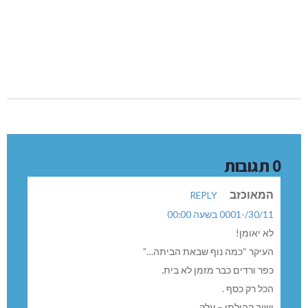
0 תגובות
המאוכזב
REPLY
30/11/-0001 בשעה 00:00
לא יאומן!
העיקר “כמה נוף שבאת הביתה…”
כפר ורדים כבר מזמן לא בית.
הכל רק כסף .
ישוב קהילתי – עלק