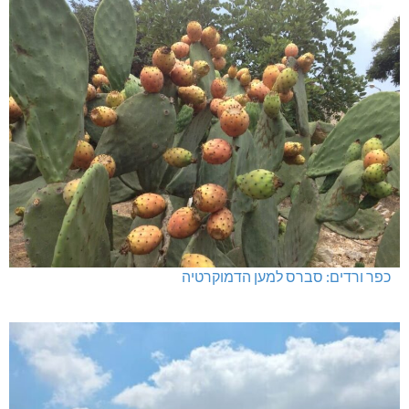
כפר ורדים: סברס למען הדמוקרטיה