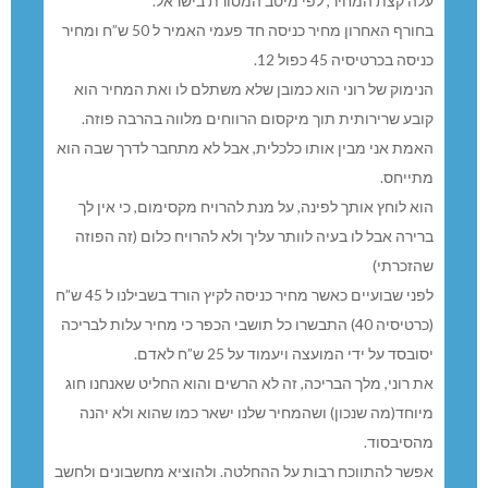
עלה קצת המחיר, לפי מיטב המסורת בישראל.
בחורף האחרון מחיר כניסה חד פעמי האמיר ל 50 ש”ח ומחיר
כניסה בכרטיסיה 45 כפול 12.
הנימוק של רוני הוא כמובן שלא משתלם לו ואת המחיר הוא
קובע שרירותית תוך מיקסום הרווחים מלווה בהרבה פוזה.
האמת אני מבין אותו כלכלית, אבל לא מתחבר לדרך שבה הוא
מתייחס.
הוא לוחץ אותך לפינה, על מנת להרויח מקסימום, כי אין לך
ברירה אבל לו בעיה לוותר עליך ולא להרויח כלום (זה הפוזה
שהזכרתי)
לפני שבועיים כאשר מחיר כניסה לקיץ הורד בשבילנו ל 45 ש”ח
(כרטיסיה 40) התבשרו כל תושבי הכפר כי מחיר עלות לבריכה
יסובסד על ידי המועצה ויעמוד על 25 ש”ח לאדם.
את רוני, מלך הבריכה, זה לא הרשים והוא החליט שאנחנו חוג
מיוחד(מה שנכון) ושהמחיר שלנו ישאר כמו שהוא ולא יהנה
מהסיבסוד.
אפשר להתווכח רבות על ההחלטה. ולהוציא מחשבונים ולחשב