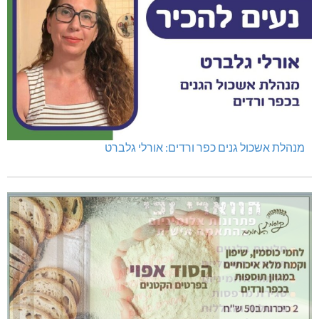
מנהלת אשכול גנים כפר ורדים: אורלי גלברט