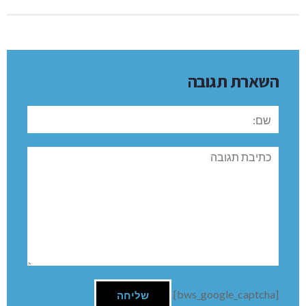
השארת תגובה
שם:
תגובה
[bws_google_captcha]