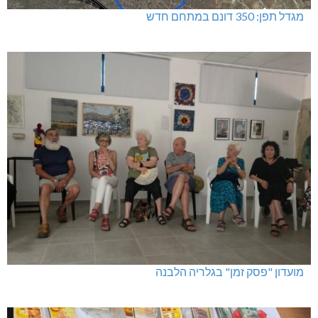
מגדל תפן: 350 דונם במתחם חדש
מועדון "פסק זמן" בגלריה הלבנה