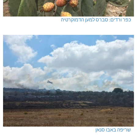
כפר ורדים: סברס למען הדמוקרטיה
שריפה באבו סנאן