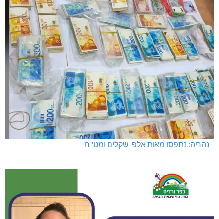
נהריה: נתפסו מאות אלפי שקלים ומט"ח