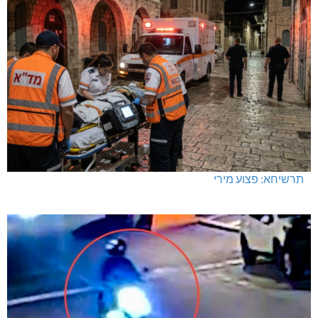
תרשיחא: פצוע מירי