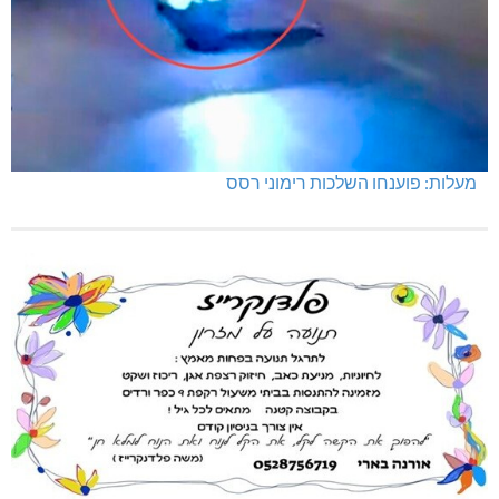
מעלות: פוענחו השלכות רימוני רסס