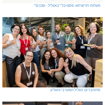
מעלות-תרשיחא: פסטיבל "באגליל - שכנים"
מתחברים: הגליל המערבי והעליון