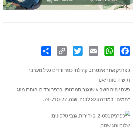
Share
Copy
Twitter
WhatsApp
Email
Facebook
Link
כפרניק אתר אינטרנט קהילתי כפר ורדים גליל מערבי
תושיה סוחריאנו
פעם שניה השבוע שנגנב סמרטפון בכפר ורדים. הזהרו מזוג
"תמים" במזדה 323 לבנה ישנה: 74-710-27.
שלום וחג שמח,