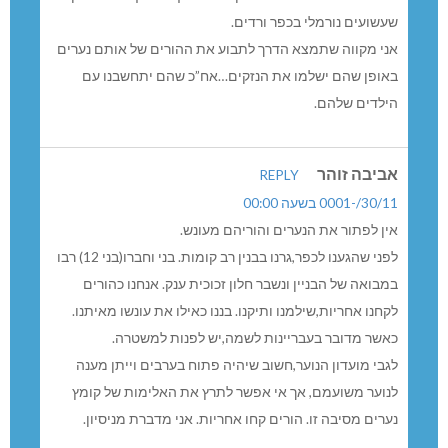
שעשועים נורמלי בכפר ורדים.
אני מקווה שתמצא הדרך לתבוע את ההורים של אותם נערים
באופן שהם ישלמו את הנזקים…אח”כ שהם יתחשבנו עם
הילדים שלהם.
אביבה זוהר
REPLY
30/11/-0001 בשעה 00:00
אין לפתור את הנערים והוריהם מעונש.
לפני שהגענו לכפר,גרנו בבנין רב קומות. בני וחברו(בני 12) רבו
במבואה של הבניין ונשבר חלון זכוכית ענק. אנחנו כהורים
לקחנו אחריות,שילמנו ותיקנו. בננו כאילו את עונשו מאיתנו.
כאשר מדובר בעבריינות לשמה,יש לפנות למשטרה.
לגבי מועדון הנוער,חשוב שיהיה פתוח בערבים וייתן מענה
לנוער משועמם, אך אי אפשר לתרץ את האלימות של קומץ
נערים מסיבה זו. הורים קחו אחריות. אני מדברת מניסיון.