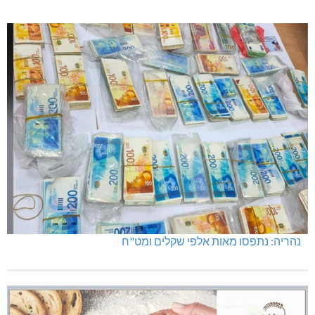
נהריה: נתפסו מאות אלפי שקלים ומט"ח