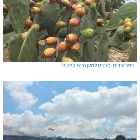
כפר ורדים: סברס למען הדמוקרטיה