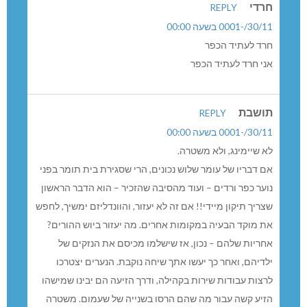
חרדי
REPLY
30/11/-0001 בשעה 00:00
חרד לעתיד הכפר
אני חרד לעתיד הכפר
תושבת
REPLY
30/11/-0001 בשעה 00:00
לא שיימינג, ולא משטרה.
אם דבריו של עומר שלוש נכונים, הרי שסגירת בית תומר בפני
נוער כפר ורדים – ועוד מהסיבה שהזכיר – הוא הדבר הראשון
שצריך תיקון מיידי!! אם זה לא יעזור, והוונדליזם ימשיך, לחפש
את מוקד הבעיה במקומות אחרים. מה יעזור ביוש ההורים?
אחריות שלהם – נכון, אז שישלמו מכיסם את הנזקים של
ילדיהם, ואחר כך יעשו אתך שיחה נוקבת. הנערים יצטרכו
לרצות עבודות שירות בקהילה, ודרך הזיעה הם יבינו שמישהו
הזיע קשה עבור מה שהם הרסו בשנייה של שעמום. משטרה