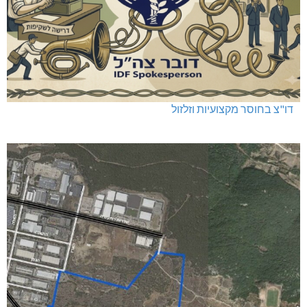
דו"צ בחוסר מקצועיות וזלזול