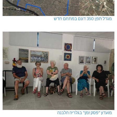
מגדל תפן: 350 דונם במתחם חדש
מועדון "פסק זמן" בגלריה הלבנה