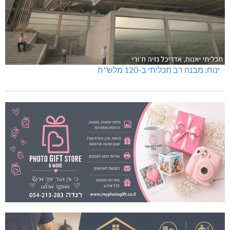
ינוח: מבנה רב תכליתי ב-120 מלש"ח