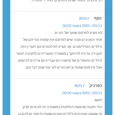
רבים בכפר בסופי שבוע וחופשים. מחריד ומפחיד.
יוסף
REPLY
30/11/-0001 בשעה 00:00
לא מציע לפרסם שמוך של הורים
אחד המגיבים סבור שיש לפרסם את שמות הוריהם של
הילדים הונדליסטים. אני מציע לא להגזים עם העניין הזה.
העבירה צריכה להיחקר במשטרה והעבריינים (למרבה הצער
הילדים החמודים של מישהו הם עבריינים) צריכים להיענש,
אבל פירסום שמות וביוש הורים לא יצור שום דבר טוב
כפרניק
REPLY
30/11/-0001 בשעה 00:00
תושב
כולי תקווה שהגשת התלונות במשטרה זה לא איום סרק.
מי שעשה זאת הרס לילדים קטנים שסוף כל סוף יש להם גן