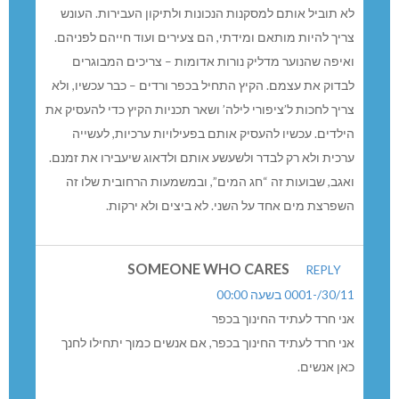
לא תוביל אותם למסקנות הנכונות ולתיקון העבירות. העונש
צריך להיות מותאם ומידתי, הם צעירים ועוד חייהם לפניהם.
ואיפה שהנוער מדליק נורות אדומות – צריכים המבוגרים
לבדוק את עצמם. הקיץ התחיל בכפר ורדים – כבר עכשיו, ולא
צריך לחכות ל’ציפורי לילה’ ושאר תכניות הקיץ כדי להעסיק את
הילדים. עכשיו להעסיק אותם בפעילויות ערכיות, לעשייה
ערכית ולא רק לבדר ולשעשע אותם ולדאוג שיעבירו את זמנם.
ואגב, שבועות זה “חג המים”, ובמשמעות הרחובית שלו זה
השפרצת מים אחד על השני. לא ביצים ולא ירקות.
SOMEONE WHO CARES
REPLY
30/11/-0001 בשעה 00:00
אני חרד לעתיד החינוך בכפר
אני חרד לעתיד החינוך בכפר, אם אנשים כמוך יתחילו לחנך
כאן אנשים.