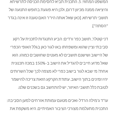
המשפט המחוזי. 5. התכנית תביא לחסימת הכניסה לתרשיחא
והיציאה ממנה מכיוון דרום, ולכן היא פוגעת בחופש התנועה של
תושבי תרשיחא. [כאן שאל אותה היו"ר האם טענה זו אינה בגדר
"הסתה"].
דני קוטלר, תושב כפר ורדים: הביע התנגדות לתכנית על רקע
סביבתי וציין שהוא ומשפחתו באו לגור כאן בגלל האופי הכפרי
של היישוב ושישנם תושבים לא מעטים שחושבים כמוהו. הוא
שאל מדוע חייבים להגדיל את הישוב ב-150% במכה תכנונית
אחת? מי שבא לגור בישוב כפרי לא מצפה לכך שכל השרותים
יהיו זמינים בתוך הישוב. עתודת הקרקע הזאת צריכה להישמר
לטובת כלל תושבי האיזור, יש להתחשב גם בשכנים שלנו.
עו"ד ג'מילה הרדל-ואכים מטעם עמותת אזרחים למען הסביבה:
התכנית מתעלמת מצורכי הציבור האמיתיים. היא משקפת את