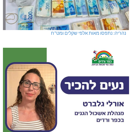
נהריה: נתפסו מאות אלפי שקלים ומט"ח