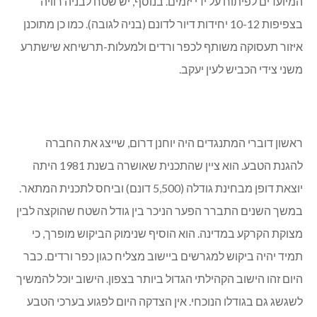
המיועדים לפיתוח על ידי יזמים. בנוסף, יש שטח לבניה רוויה
בצפיפות 10-12 יחידות דיור לדונם (בניה לגובה). כמו כן מתוכנן
איזור תעסוקה משותף לכפר ורדים ולמעלות-תרשיחא שישתרע
משני צידי הכביש לעין יעקב.
ראשון דוברי המתנגדים היה יוחנן דרום, שייצג את החברה
להגנת הטבע. הוא ציין שהתכנית שאושרה בשנת 1981 היתה
יוצאת דופן מבחינת גודלה (5,500 דונם) וביחס לתכנית המתאר.
במשך השנים התברר הפער הניכר בין גודל השטח שהוקצה לבין
מצוקת הקרקע במדינה. הוא הוסיף שנימוק הביקוש מופרך, כי
תמיד יהיה ביקוש למגרשים ביישוב מצליח כגון כפר ורדים. כבר
היום זהו הישוב הקהילתי הגדול ביותר בצפון. הישוב יוכל להמשיך
לשגשג גם בגודלו הנוכחי. אין הצדקה היום לפגוע בערכי הטבע