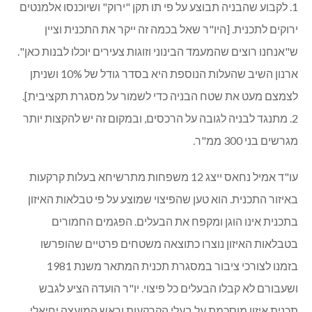
1. לקבוע שהבניה תבוצע על פי תו תקן "ירוק" ושיוכנסו אלמנטים
ירוקים לתכנית. [היו"ר שאל בכמה זה ייקר את התכנית וציין
ש"אנחנו רוצים שהמעמד הבינוני וזוגות צעירים יוכלו לבנות כאן".
ארנון השיב שהעלות הנוספת היא בסדר גודל של 10% ושניתן
לצמצם מעט את שטח הבניה כדי לשמור על מסגרת תקציבית].
2. מתנגד לבניה לגובה על הרכסים, ובמקום זה יש להקצות יותר
מגרשים בני 300 ממ"ר.
עו"ד אמיל נחאס ייצג 12 משפחות מתרשיחא בעלות קרקעות
באיזור התכנית. הוא טען שהפיצוי שמוצע על פי טבלאות האיזון
בתכנית אינו הוגן ומקפח את הבעלים. הפגמים החמורים
בטבלאות האיזון נוצרו כתוצאה משטחים פרטיים שהופרשו
בזמנו לצורכי ציבור במסגרת תכנית המתאר משנת 1981
ושעבורם לא קבלו הבעלים כל פיצוי. יו"ר הועדה הציע לגבש
תכנית איזון מוסכמת על בעלי הקרקעות וראש המועצה יחיאלי