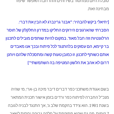
סובלת היום ממחסור בשירותים וההרחבה תאפשר שיפור
מבחינה זאת.
[יחיאלי ביקש להבהיר: "אבנר גרינברג לא הבין את דברי.
הסברתי שהארגונים הירוקים החליקו במדרון החלקלק של חוסר
הרלוונטיות וזה חבל מאוד.
במקום להיות שותפים מובילים לתכנון
בר קיימא, הם עסוקים בלהתנגד לכל פיתוח ובכך אנו מאבדים
אותם כשותף לתכנון. זו כמובן טעות קשה ומתסכלת שלהם ויוחנן
דרום לא אהב את הלשון המטיפה בה השתמשתי
"]
בשם אגודת משתכני כפר דברים דיבר מיכה בן-ארי, מי שהיה
מנכ"ל החברה לפיתוח כפר ורדים בזמן אישור תכנית המתאר
בשנת 1981. הוא צידד בהקמת שלב ג', אך התנגד לבניה לגובה
7 קומות, מה גם שהיא ממוקמת על חלקה גבוהה יחסית לשאר