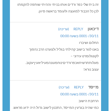
זה בית שלי כפר ורדים אותו בניתי וההיתי שותפה להקמתו
לכן כל הכבוד למועצה ולעומד בראשה סיוון.
דיכאון
REPLY
(עריכה)
30/11/-0001 בשעה 00:00
החלום ושיברו
באנו לגור בישוב קהילתי בגליל ולצערנו הרב נהפוך
לקונגלומרט עירוני –
מעלותתרשיחאכפרורדיםינוחמעונהמעיליאעיןיעקוב.
עצוב נורא!
מייסד
REPLY
(עריכה)
30/11/-0001 בשעה 00:00
הרחבת הישוב
כמי שהיה בגרעין המייסד, התכנון לישוב גדול היה ידוע מראש.