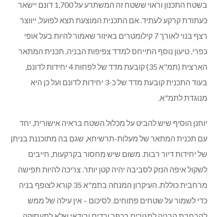
בשטח התכנון וראוי ששטח זה המשתרע על 1,700 דונם יישאר
כעתודת קרקע לעתיד. אם התכנית המוצעת תצא לפועל, ייווצר
רצף בנוי לאורך 7 קילומטרים באיזור שאמור להיות בעל אופי
כפרי. טיעון נוסף התייחס למדד צפיפות הבניה. תכנית המתאר
הארצית (תמ"א 35) קובעת מדד של לפחות 4 יחידות לדונם,
בעוד התכנית קובעת מדד של כ-3 יחידות לדונם ועל כן היא
מנוגדת לתמ"א.
יוחנן הוסיף שיש להביט על מכלול השטח בראיה אישורית, יחד
עם תכנית המתאר של מעלות-תרשיחא, שגם בה מתוכננת בניתן
של יחידות דיור רבות. משום שיש מחסור בקרקעות, חייבים
לשקול איפה הנזק לסביבה יהיה קטן יותר. צריכה להיות תפישה
מרחבית כוללת. העיקרון המנחה בתמ"א 35 קורא לצופף בניה
כדי לשמור על שטחים פתוחים. לסיכום – אין עילה של ממש
להרחבת הבניה למגורים בכפר ורדים ובודאי שלא לתעסוקה.