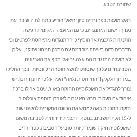
שמורת הטבע.
ראש מועצת כפר ורדים סיון יחיאלי הודיע בתחילת הישיבה, עת
נערך רישום המתנגדים, כי גם המועצה המקומית הגישה
התנגדות לתכנית אך הוסיף כי ההתנגדות מתייחסת לפרטים וכי
הדברים נדונו בשיחה מוקדמת עם מתכנן המחוז ויתוקנו, ועל כן
לא תועלה התנגדות המועצה. יחיאלי תקף את הארגונים
הסביבתיים על כך שנטפלו לנושא חוסר הרלוונטיות, ובכך החליקו
במדרון חלקלק ["התייחסות נלוזה" העיר על כך יוחנן דרום]. יש
צורך להגדיל את האוכלוסייה החזקה באזור, שמביאה לו ברכה.
איחוד עם מעלות-תרשיחא יגרום לאובדן תוספת אוכלוסיה
חזקה. התכנית באה לממש את הכוונה המקורית להקים ישוב
ל-15 אלף תושבים. בנוסף, התכנית ידידותית לסביבה משום
שאוכלוסיה חזקה שומרת יותר טוב על הסביבה. כפר ורדים