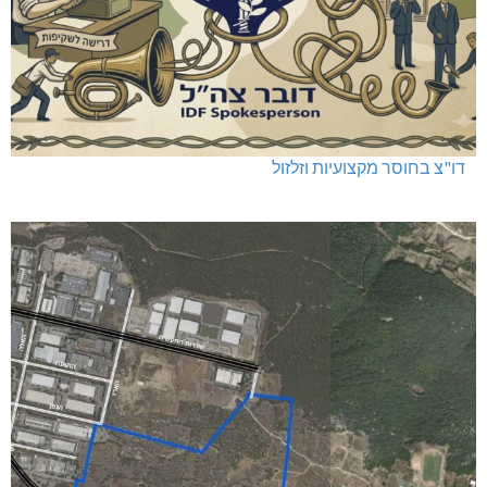
דו"צ בחוסר מקצועיות וזלזול