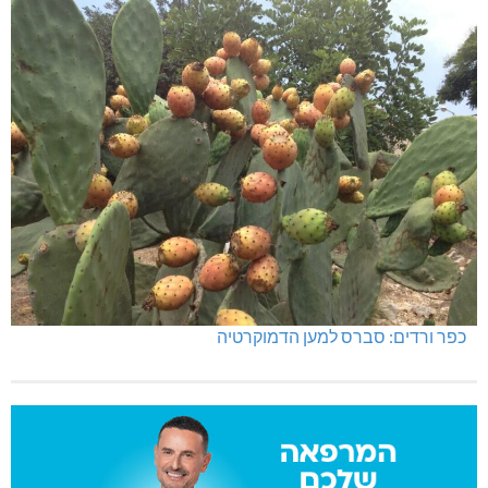
כפר ורדים: סברס למען הדמוקרטיה