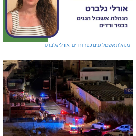
מנהלת אשכול גנים כפר ורדים: אורלי גלברט