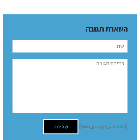
השארת תגובה
שם:
תגובה
[bws_google_captcha]