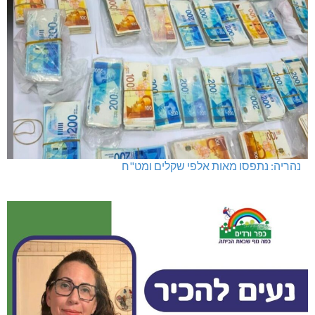
נהריה: נתפסו מאות אלפי שקלים ומט"ח