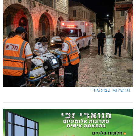
תרשיחא: פצוע מירי