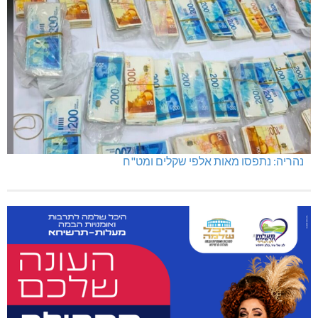
נהריה: נתפסו מאות אלפי שקלים ומט"ח