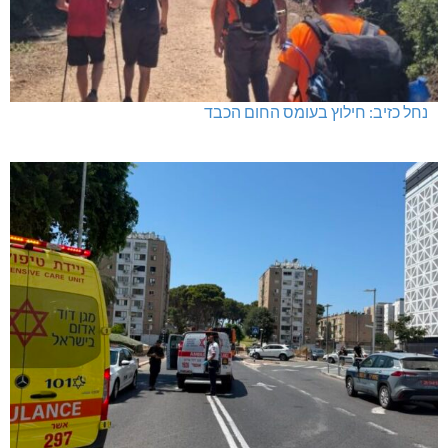
נחל כזיב: חילוץ בעומס החום הכבד