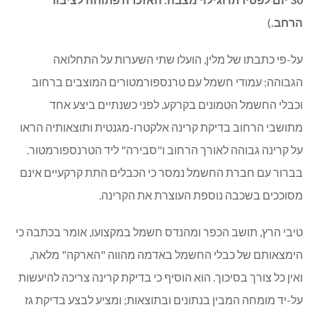
הרחב.
)
על-פי כתבתו של מלין, הועלו שתי השערות על התחלואה
הגבוהה: עמודי חשמל עם טרנספורמטורים המוצבים ברחוב
וכבלי החשמל הטמונים בקרקע. לפני כשנתיים ביצע אחד
מתושבי הרחוב בדיקת קרינה אלקטרו-מגנטית ותוצאותיה הראו
על קרינה גבוהה לאורך הרחוב ו"סבירה" ליד הטרנספורמטור.
בברור עם חברת החשמל נמסר כי הכבלים התת קרקעיים אינם
מסוככים בשכבה נוספת העוצרת את הקרינה.
טיבי הרץ, תושב הכפר ומהנדס חשמל במקצועו, אומר בכתבה כי
הימצאותם של כבלי החשמל באדמה מהווה "הארקה" מלאה,
ואין כל צורך בסיכוך. הוא הוסיף כי בדיקת קרינה צריכה להיעשות
על-יד מומחה המבין בנתונים ובתוצאות; ומציע לבצע בדיקת גז