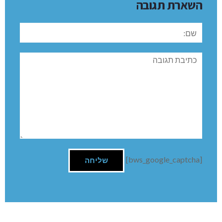
השארת תגובה
שם:
תגובה
[bws_google_captcha]