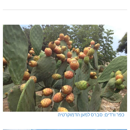
כפר ורדים: סברס למען הדמוקרטיה