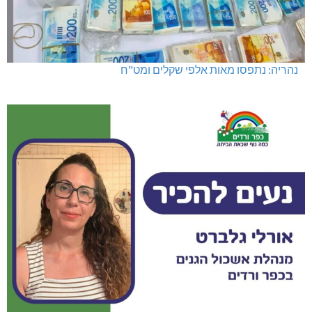
נהריה: נתפסו מאות אלפי שקלים ומט"ח