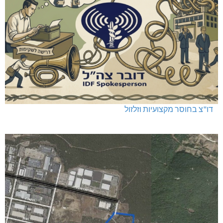
דו"צ בחוסר מקצועיות וזלזול