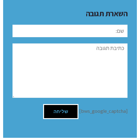
השארת תגובה
שם:
תגובה
[bws_google_captcha]