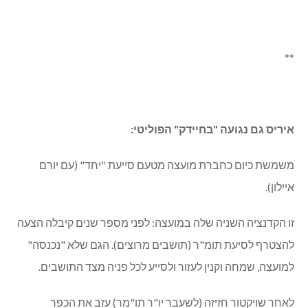
**
איריס גם נגועה "בחיידק" הפוליטי:
משמשת כיום כחברת מועצה מטעם סייעת "יחד" (עם יורם
איילון).
זו הקדנציה השניה שלה במועצה: לפני מספר שנים קיבלה הצעה
להצטרף לסיעת תומ"ר (תושבים מרוצים). הגם שלא "נכנסה"
למועצה, שמחה וקנין לעזור ולסייע לכל פניה מצד התושבים.
לאחר שויקטור חזיזה (לשעבר יו"ר תו"מר) עזב את הכפר