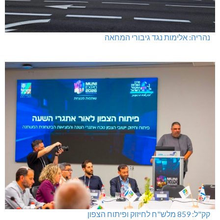
נהריה: אלימות נגד גיבורי המחאה
קק"ל: 859 מלש"ח לחיזוק ופיתוח הצפון