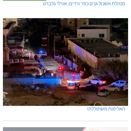
מנהלת אשכול גנים כפר ורדים: אורלי גלברט
האלימות משתוללת!