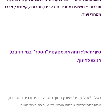
ותרבות * נושאים מטרידים: כלבים, תחבורה, קאנטרי, מרכז
מסחרי ועוד.
סיון יחיאלי: דוחה את מסקנות "הסקר", במיוחד בכל
הנוגע לחינוך.
בגיליון "א-לה כפר" שיופץ בסוף השבוע בכפר ורדים ובסביבה,
מתפרסם "סקר" טלפוני אותו ערכו אייל כץ וליטל מאירי.