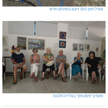
מגדל תפן: 350 דונם במתחם חדש
מועדון "פסק זמן" בגלריה הלבנה