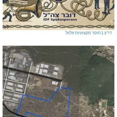
דו"צ בחוסר מקצועיות וזלזול