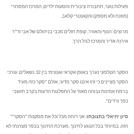
פעילות נוער, תחבורה ציבורית והסעות ילדים, המרכז המסחרי
(מוזנח ולא מספק) והקאנטרי קלאב.
מרוצים: הנוף והאוויר, קופת חולים מכבי בניהולם של אבי וד"ר
אירנה אדיר והמרכז לגיל הרך.
הסקר הטלפוני נערך באופן אקראי ואנונימי בין 32 נשאלים. עורכי
הסקר מציינים כי זהו איננו סקר מדעי, אולם "סקר כזה מעיד
ברמת אמינות גבוהה מאוד על התפלגות הדעות בקרב תושבי
כפר ורדים".
סיון יחיאלי בתגובתו:
אני דוחה מכל וכל את מסקנות "הסקר"'
הזה, במיוחד בכל הנוגע לחינוך. מערכת החינוך בכפר מצוינת! לא