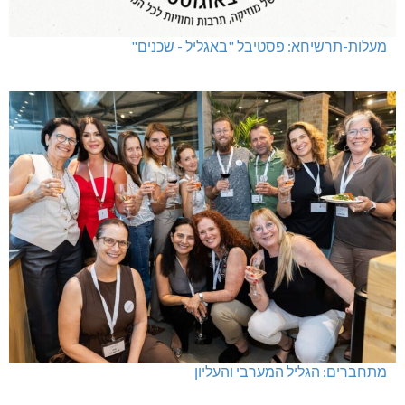
מעלות-תרשיחא: פסטיבל "באגליל - שכנים"
מתחברים: הגליל המערבי והעליון