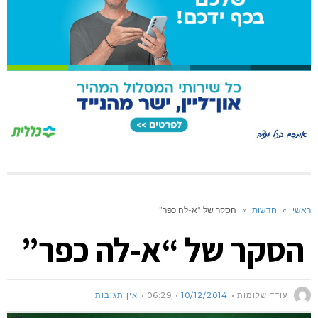
ראשי
»
חדשות
»
הסקר של “א-לה כפר”
הסקר של “א-לה כפר”
עודד שלומות
10/12/2014
06:29
אין תגובות