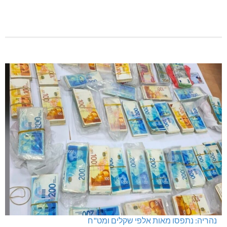
נהריה: נתפסו מאות אלפי שקלים ומט"ח