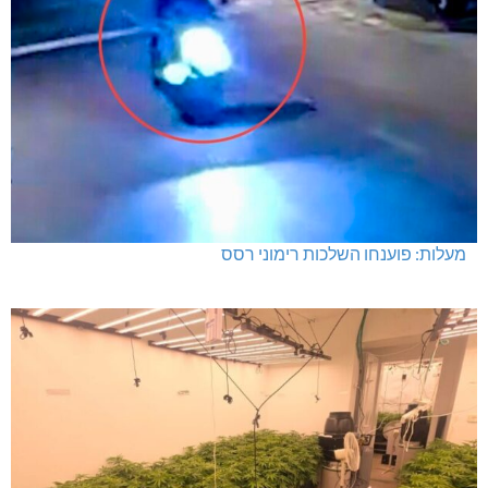
תרשיחא: פצוע מירי