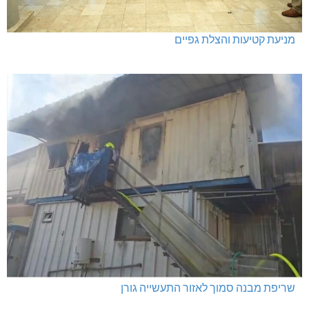
מעלות: פוענחו השלכות רימוני רסס
מרחב אשר: 4 צווי סגירה