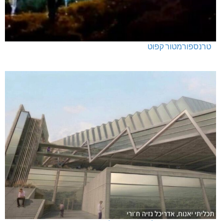
מנהלת אשכול גנים כפר ורדים: אורלי גלברט