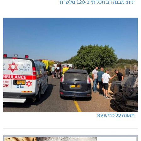
טרנספורמטור קפוט
ינוח: מבנה רב תכליתי ב-120 מלש"ח