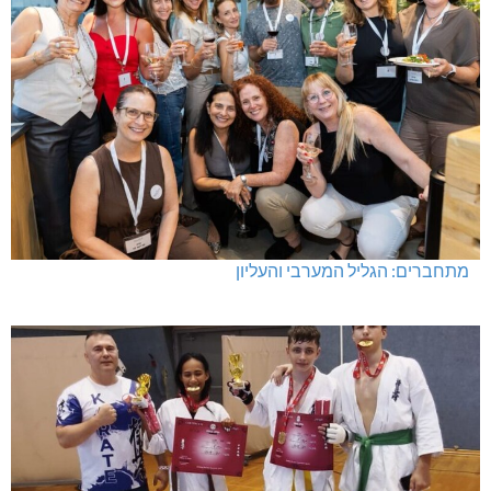
מעלות-תרשיחא: פסטיבל "באגליל - שכנים"