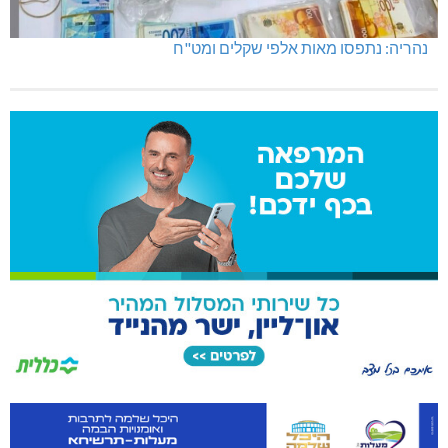
מועדון "פסק זמן" בגלריה הלבנה
נהריה: נתפסו מאות אלפי שקלים ומט"ח