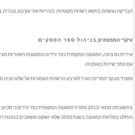
הבדיקה נעשתה בתשע רשויות מקומיות: בעיריות אור עקיבא, טבריה, נס צ
עיקרי הממצאים, ב נ י ה ו ל ס פ ר ה ס פ ק י ם:
עיריית נס ציונה, המועצה המקומית כפר ורדים והמועצות האזוריות מג
עם נותני שירות באופן זה.
משרד מבקר המדינה העיר לארבע הרשויות האמורות על שלא הכינו ס
בתשובתה ממאי
2013
מסרה המועצה המקומית כפר ורדים כי מכיוון 
הוחלט במליאת המועצה בשנת
2010
שלא יושקעו משאבים בהכנת רשימ