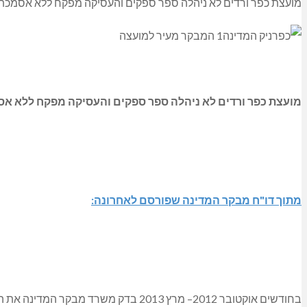
מועצת כפר ורדים לא ניהלה ספר ספקים והעסיקה מפקח ללא אסמכתא
מועצת כפר ורדים לא ניהלה ספר ספקים והעסיקה מפקח ללא אס
מתוך דו"ח מבקר המדינה שפורסם לאחרונה:
בחודשים אוקטובר 2012– מרץ 2013 בדק משרד מבקר המדינה את התקשרותן של רשויות מקומיות באמצעות מכרזי זוטא וכן היבטים בהתקשרותן עם יועצים ונותני שירות בפטור ממכרז.