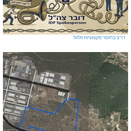
דו"צ בחוסר מקצועיות וזלזול